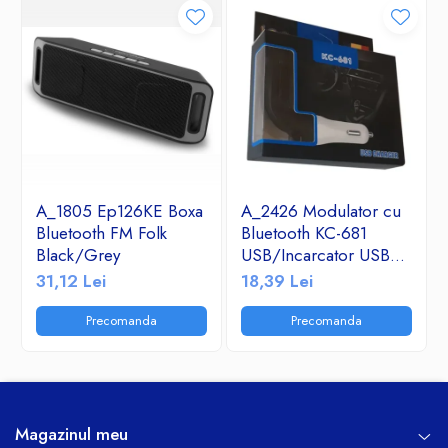
A_1805 Ep126KE Boxa
A_2426 Modulator cu
Bluetooth FM Folk
Bluetooth KC-681
Black/Grey
USB/Incarcator USB
2.1A/TF/FM Radio
31,12 Lei
18,39 Lei
Precomanda
Precomanda
Magazinul meu