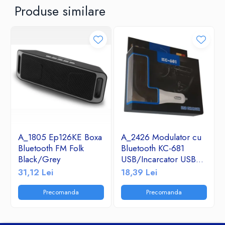
Produse similare
A_1805 Ep126KE Boxa
A_2426 Modulator cu
Bluetooth FM Folk
Bluetooth KC-681
Black/Grey
USB/Incarcator USB
2.1A/TF/FM Radio
31,12 Lei
18,39 Lei
Precomanda
Precomanda