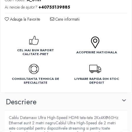
Ventilatoare
Ai nevoie de ajutor?
+40755139885
Adauga la Favorite
Cere informatii
CEL MAI BUN RAPORT
ACOPERIRE NATIONALA
CALITATE-PRET
CONSULTANTA TEHNICA DE
LIVRARE RAPIDA DIN STOC
SPECIALITATE
DEPOSIT
Descriere
Cablu Datamaxx Ultra High-Speed HDMI tata-tata 2Kx4K@60Hz
Ethernet aurit 2 metri negruCablul Ultra High-Speed de 2 metri
este compatibil pentru dispozitivele streaming si pentru toate