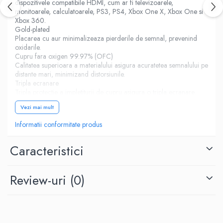
dispozitivele compatibile HDMI, cum ar fi televizoarele,
monitoarele, calculatoarele, PS3, PS4, Xbox One X, Xbox One si
Xbox 360.
Gold-plated
Placarea cu aur minimalizeaza pierderile de semnal, prevenind
oxidarile.
Cupru fara oxigen 99.97% (OFC)
Calitatea superioara a materialului asigura acuratetea semnalului pe
distante mari, minimizand distorsiunile.
Tripla ecranare
Tripla protectie a impletiturii de cupru asigura o tripla ecranare,
eliminand interferentele din apropierea aparatelor electrocasnice si
Vezi mai mult
a frecventelor radio.
3D,Dynamic HDR,eARC, Ethernet, VRR, QMS,QFT,
Informatii conformitate produs
ALLM,4K@60Hz
Caracteristici
Review-uri
(0)