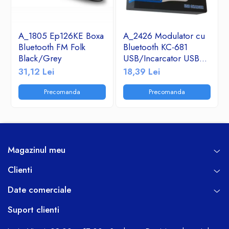
A_1805 Ep126KE Boxa
A_2426 Modulator cu
Bluetooth FM Folk
Bluetooth KC-681
Black/Grey
USB/Incarcator USB
2.1A/TF/FM Radio
31,12 Lei
18,39 Lei
Precomanda
Precomanda
Magazinul meu
Clienti
Date comerciale
Suport clienti