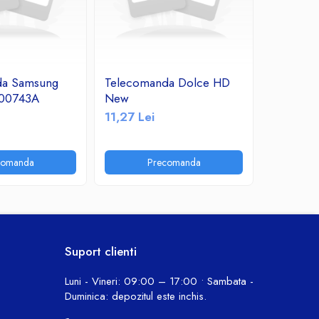
da Samsung
Telecomanda Dolce HD
Telecom
00743A
New
OK
11,27 Lei
11,24 Le
comanda
Precomanda
P
Suport clienti
Luni - Vineri: 09:00 – 17:00 • Sambata -
Duminica: depozitul este inchis.