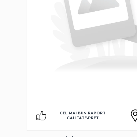
Accesorii TV
Telecomenzi
Altele
Aparate de gatit cu aburi
Auto, Moto & RCA
Electronice Auto
Accesorii Statii Radio
Reparatii si echipamente auto
Echipamente pentru atelier
Scule Auto
Baterii Si Acumulatori
Acumulatori
Baterii
CEL MAI BUN RAPORT
Baterii pentru Aparate Auditive
CALITATE-PRET
Incarcatoare Baterii