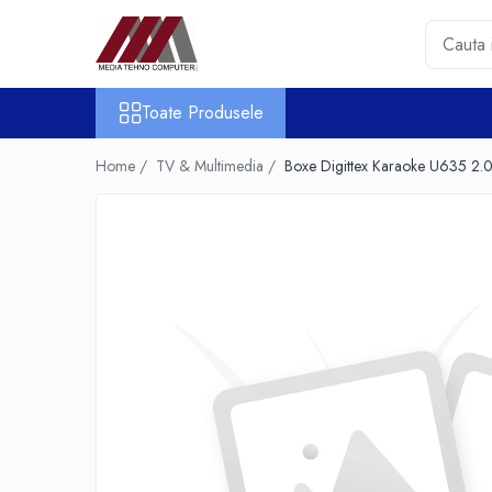
Toate Produsele
Toate Produsele
Accesorii PC & Software
HUB-uri USB
Home /
TV & Multimedia /
Boxe Digittex Karaoke U635 2
Periferice
Boxe PC
Card Reader
Casti & Microfoane
Mouse
Tastaturi
Unitati Optice Externe
Webcam
Software
Surse
Accesorii Streaming