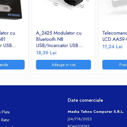
ator cu
A_2425 Modulator cu
Telecoman
681
Bluetooth N8
LCD AA59-
or USB
USB/Incarcator USB
11,24 Lei
adio
2.1A/TF/FM Radio
18,39 Lei
anda
Adauga in cos
Pre
Date comerciale
Media Tehno Computer S.R.L.
 Plata
J34/718/2022
e Retur
RO46705387