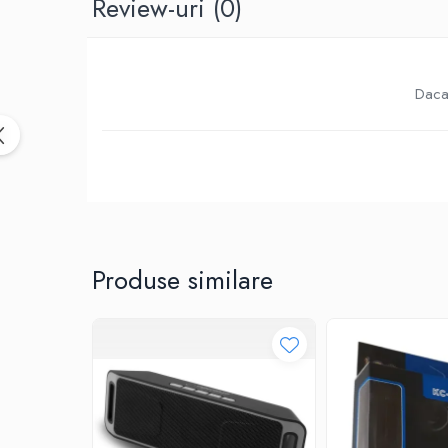
Review-uri
(0)
Birotica & Papetarie
Accesorii Birou
Distrugatoare documente si
accesorii
Daca 
Laminatoare
Canal cablu cu adeziv
Canal Cablu fara adeziv
Casa, Gradina si Bricolaj
Articole antidaunatori gradina
Bannere si ghirlande luminoase
decorative
Produse similare
Brichete
Casa Inteligenta
Intrerupatoare digitale
Panouri intrerupatoare si prize smart
Prize Smart
Telecomenzi intrerupatoare digitale