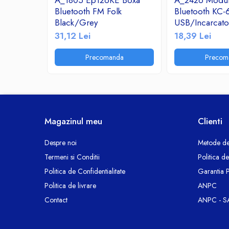
A_1805 Ep126KE Boxa
A_2426 Modul
Ceasuri decorative
Bluetooth FM Folk
Bluetooth KC-
Black/Grey
USB/Incarcat
Componente si Accesorii Sisteme
2.1A/TF/FM R
si Panouri Fotovoltaice Solare
31,12 Lei
18,39 Lei
Decoratiuni, ornamente si articole
Precomanda
Precom
Craciun
Instalatii de Craciun
Feronerie si Accesorii
Suruburi, dibluri si accesorii uz general
Iluminat
Magazinul meu
Clienti
Becuri
Despre noi
Metode de
Becuri LED
Termeni si Conditii
Politica d
Corpuri Iluminat interior
Politica de Confidentialitate
Garantia 
Lanterne
Politica de livrare
ANPC
Proiectoare LED
Contact
ANPC - S
Scule Electrice si Unelte
Pistoale de Lipit