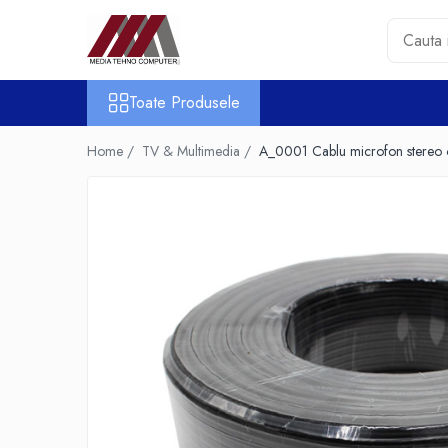
Toate Produsele
Toate Produsele
Accesorii PC & Software
HUB-uri USB
Home /
TV & Multimedia /
A_0001 Cablu microfon stereo
Periferice
Boxe PC
Card Reader
Casti & Microfoane
Mouse
Tastaturi
Unitati Optice Externe
Webcam
Software
Surse
Accesorii Streaming