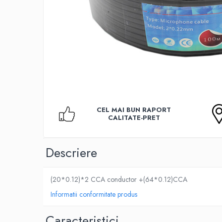
Accesorii TV
Telecomenzi
Altele
Aparate de gatit cu aburi
Auto, Moto & RCA
Electronice Auto
Accesorii Statii Radio
Reparatii si echipamente auto
CEL MAI BUN RAPORT
CALITATE-PRET
Echipamente pentru atelier
Scule Auto
Baterii Si Acumulatori
Descriere
Acumulatori
Baterii
(20*0.12)*2 CCA conductor +(64*0.12)CCA
Baterii pentru Aparate Auditive
Informatii conformitate produs
Incarcatoare Baterii
Caracteristici