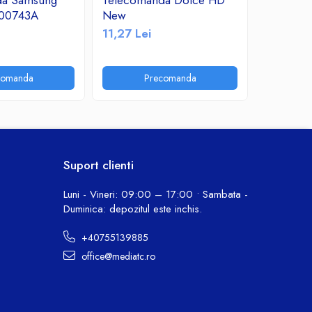
da Samsung
Telecomanda Dolce HD
Telecom
00743A
New
OK
11,27 Lei
11,24 Le
comanda
Precomanda
P
Suport clienti
Luni - Vineri: 09:00 – 17:00 • Sambata -
Duminica: depozitul este inchis.
+40755139885
office@mediatc.ro