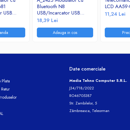
ator cu
A_2425 Modulator cu
Telecoman
681
Bluetooth N8
LCD AA59-
or USB
USB/Incarcator USB
11,24 Lei
adio
2.1A/TF/FM Radio
18,39 Lei
anda
Adauga in cos
Pre
Date comerciale
Media Tehno Computer S.R.L.
 Plata
J34/718/2022
e Retur
RO46705387
Produselor
Str. Zambilelor, 5
Zâmbreasca, Teleorman
AL