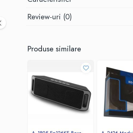
Birotica & Papetarie
Accesorii Birou
Review-uri
(0)
Distrugatoare documente si
accesorii
Laminatoare
Canal cablu cu adeziv
Produse similare
Canal Cablu fara adeziv
Casa, Gradina si Bricolaj
Articole antidaunatori gradina
Bannere si ghirlande luminoase
decorative
Brichete
Casa Inteligenta
Intrerupatoare digitale
Panouri intrerupatoare si prize smart
Prize Smart
Telecomenzi intrerupatoare digitale