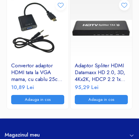
Convertor adaptor
Adaptor Spliter HDMI
HDMI tata la VGA
Datamaxx HD 2.0, 3D,
mama, cu cablu 25cm
4Kx2K, HDCP 2.2 1x
si cablu audio jack
HDMI intrare la 4 x
10,89 Lei
95,29 Lei
3.5mm tata-tata
HDMI iesire negru
Adauga in cos
Adauga in cos
Magazinul meu