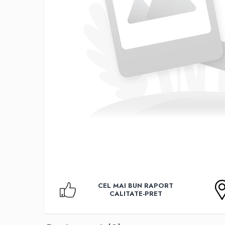
Accesorii TV
Telecomenzi
Altele
Aparate de gatit cu aburi
Auto, Moto & RCA
Electronice Auto
Accesorii Statii Radio
Reparatii si echipamente auto
Echipamente pentru atelier
Scule Auto
Baterii Si Acumulatori
Acumulatori
Baterii
CEL MAI BUN RAPORT
Baterii pentru Aparate Auditive
CALITATE-PRET
Incarcatoare Baterii