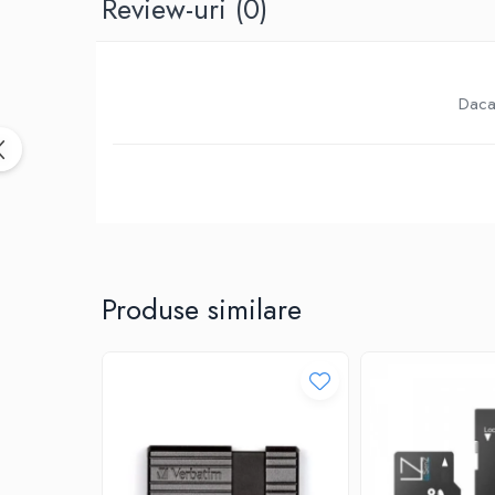
Review-uri
(0)
Birotica & Papetarie
Accesorii Birou
Distrugatoare documente si
accesorii
Daca 
Laminatoare
Canal cablu cu adeziv
Canal Cablu fara adeziv
Casa, Gradina si Bricolaj
Articole antidaunatori gradina
Bannere si ghirlande luminoase
decorative
Produse similare
Brichete
Casa Inteligenta
Intrerupatoare digitale
Panouri intrerupatoare si prize smart
Prize Smart
Telecomenzi intrerupatoare digitale