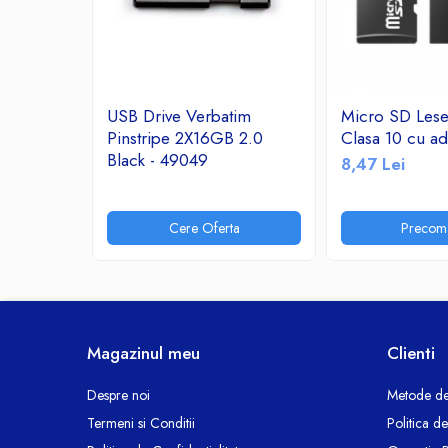
Ceasuri decorative
Componente si Accesorii Sisteme
si Panouri Fotovoltaice Solare
Decoratiuni, ornamente si articole
USB Drive Verbatim
Micro SD Les
Craciun
Pinstripe 2X16GB 2.0
Clasa 10 cu ad
Instalatii de Craciun
Black - 49049
8,47 Lei
Feronerie si Accesorii
Suruburi, dibluri si accesorii uz general
Cere Oferta
Precom
Iluminat
Becuri
Becuri LED
Corpuri Iluminat interior
Lanterne
Magazinul meu
Clienti
Proiectoare LED
Scule Electrice si Unelte
Despre noi
Metode de
Termeni si Conditii
Politica d
Pistoale de Lipit