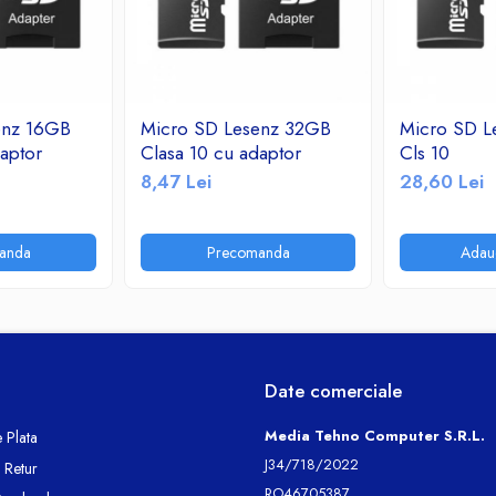
enz 16GB
Micro SD Lesenz 32GB
Micro SD L
aptor
Clasa 10 cu adaptor
Cls 10
8,47 Lei
28,60 Lei
anda
Precomanda
Adau
Date comerciale
Media Tehno Computer S.R.L.
 Plata
J34/718/2022
e Retur
RO46705387