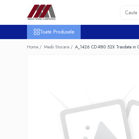
Toate Produsele
Toate Produsele
Accesorii PC & Software
HUB-uri USB
Home /
Medii Stocare /
A_1426 CD-R80 52X Traxdata in 
Periferice
Boxe PC
Card Reader
Casti & Microfoane
Mouse
Tastaturi
Unitati Optice Externe
Webcam
Software
Surse
Accesorii Streaming