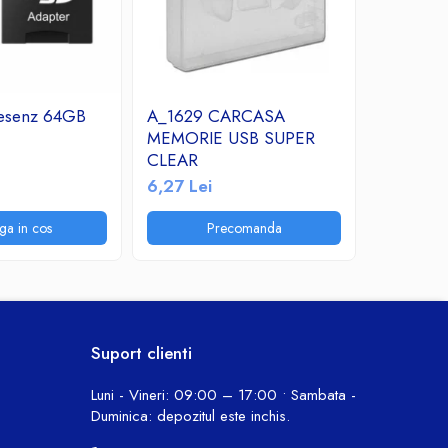
esenz 64GB
A_1629 CARCASA
Micro S
MEMORIE USB SUPER
Clasa 10
CLEAR
22,84 L
6,27 Lei
ga in cos
Precomanda
P
Suport clienti
Luni - Vineri: 09:00 – 17:00 • Sambata -
Duminica: depozitul este inchis.