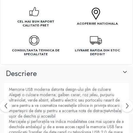
Ventilatoare
CEL MAI BUN RAPORT
ACOPERIRE NATIONALA
CALITATE-PRET
CONSULTANTA TEHNICA DE
LIVRARE RAPIDA DIN STOC
SPECIALITATE
DEPOSIT
Descriere
Memorie USB moderna datorita design-ului plin de culoare
Alegeţi o culoare moderna; galben canar, roz jeleu, purpuriu
ultraviolet, verde absint, albastru electric sau portocaliu rasarit de
soare pentru a va cosmetiza necesitaţile zilnice in privinţa stocarii şi
impartaşirii de date şi pentru a accentua nota de distracţieAmbalaj
uşor de deschis şi accesibil
Marcajele şi perforaţiile va indica modalitatea cea mai uşoara de a
deschide ambalajul şi de a avea acces rapid la memoria USB fara
complicaţii.Transfer de date rapid cu tehnologia USB 2.0 de mare