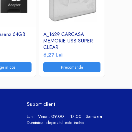
esenz 64GB
A_1629 CARCASA
Micro S
MEMORIE USB SUPER
Clasa 10
CLEAR
22,84 L
6,27 Lei
ga in cos
Precomanda
P
Suport clienti
Luni - Vineri: 09:00 – 17:00 • Sambata -
Duminica: depozitul este inchis.