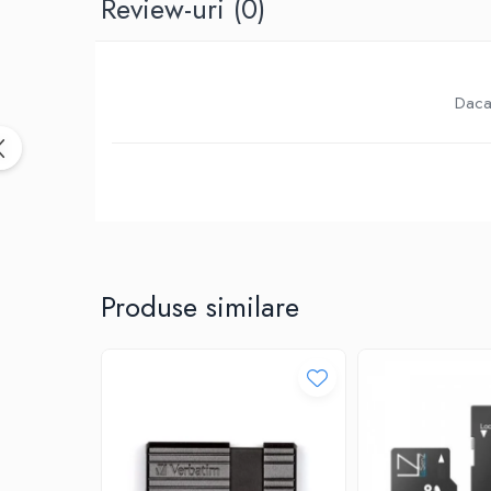
Review-uri
(0)
Birotica & Papetarie
Accesorii Birou
Distrugatoare documente si
accesorii
Daca 
Laminatoare
Canal cablu cu adeziv
Canal Cablu fara adeziv
Casa, Gradina si Bricolaj
Articole antidaunatori gradina
Bannere si ghirlande luminoase
decorative
Produse similare
Brichete
Casa Inteligenta
Intrerupatoare digitale
Panouri intrerupatoare si prize smart
Prize Smart
Telecomenzi intrerupatoare digitale