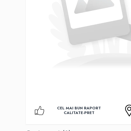
Accesorii TV
Telecomenzi
Altele
Aparate de gatit cu aburi
Auto, Moto & RCA
Electronice Auto
Accesorii Statii Radio
Reparatii si echipamente auto
Echipamente pentru atelier
Scule Auto
Baterii Si Acumulatori
Acumulatori
Baterii
CEL MAI BUN RAPORT
Baterii pentru Aparate Auditive
CALITATE-PRET
Incarcatoare Baterii