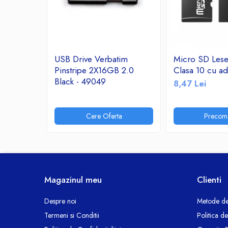
Ceasuri decorative
Componente si Accesorii Sisteme
si Panouri Fotovoltaice Solare
Decoratiuni, ornamente si articole
USB Drive Verbatim
Micro SD Les
Craciun
Pinstripe 2X16GB 2.0
Clasa 10 cu ad
Instalatii de Craciun
Black - 49049
8,47 Lei
Feronerie si Accesorii
Suruburi, dibluri si accesorii uz general
Cere Oferta
Precom
Iluminat
Becuri
Becuri LED
Corpuri Iluminat interior
Lanterne
Magazinul meu
Clienti
Proiectoare LED
Scule Electrice si Unelte
Despre noi
Metode de
Termeni si Conditii
Politica d
Pistoale de Lipit