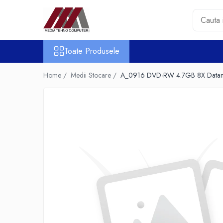
Toate Produsele
Toate Produsele
Accesorii PC & Software
HUB-uri USB
Home /
Medii Stocare /
A_0916 DVD-RW 4.7GB 8X Datam
Periferice
Boxe PC
Card Reader
Casti & Microfoane
Mouse
Tastaturi
Unitati Optice Externe
Webcam
Software
Surse
Accesorii Streaming