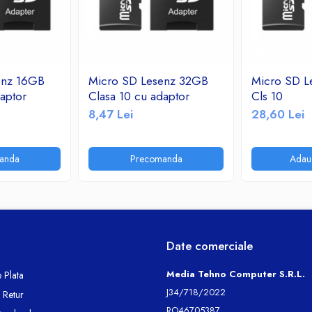
enz 16GB
Micro SD Lesenz 32GB
Micro SD L
aptor
Clasa 10 cu adaptor
Cls 10
8,47 Lei
28,60 Lei
anda
Precomanda
Adau
Date comerciale
Media Tehno Computer S.R.L.
 Plata
J34/718/2022
e Retur
RO46705387