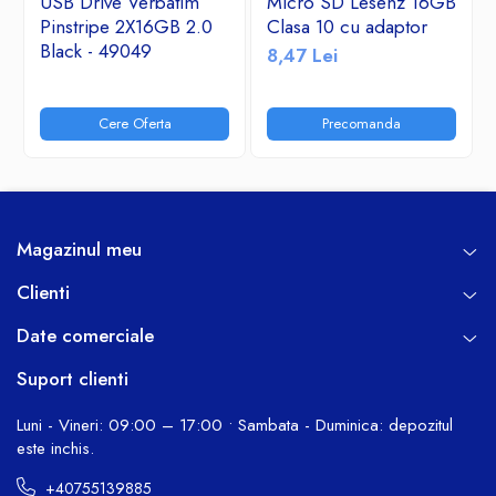
USB Drive Verbatim
Micro SD Lesenz 16GB
Pinstripe 2X16GB 2.0
Clasa 10 cu adaptor
Black - 49049
8,47 Lei
Cere Oferta
Precomanda
Magazinul meu
Clienti
Date comerciale
Suport clienti
Luni - Vineri: 09:00 – 17:00 • Sambata - Duminica: depozitul
este inchis.
+40755139885