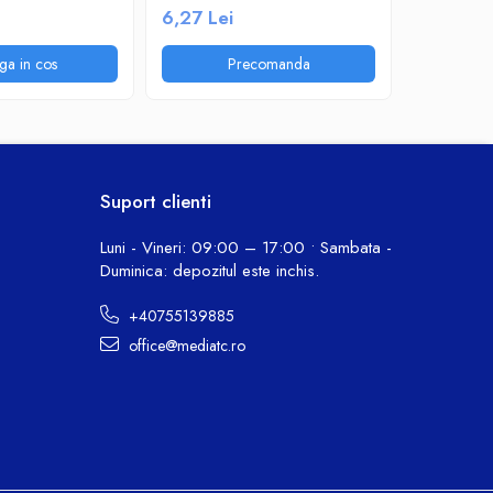
6,27 Lei
ga in cos
Precomanda
P
Suport clienti
Luni - Vineri: 09:00 – 17:00 • Sambata -
Duminica: depozitul este inchis.
+40755139885
office@mediatc.ro