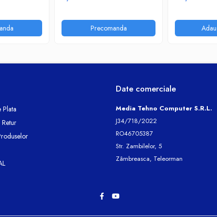
anda
Precomanda
Adau
Date comerciale
Media Tehno Computer S.R.L.
 Plata
J34/718/2022
e Retur
RO46705387
Produselor
Str. Zambilelor, 5
Zâmbreasca, Teleorman
AL