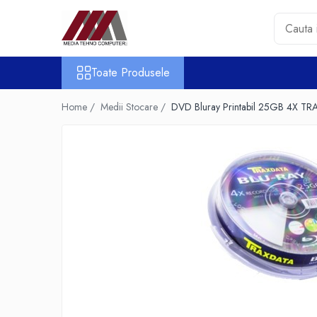
Toate Produsele
Toate Produsele
Accesorii PC & Software
HUB-uri USB
Home /
Medii Stocare /
DVD Bluray Printabil 25GB 4X T
Periferice
Boxe PC
Card Reader
Casti & Microfoane
Mouse
Tastaturi
Unitati Optice Externe
Webcam
Software
Surse
Accesorii Streaming