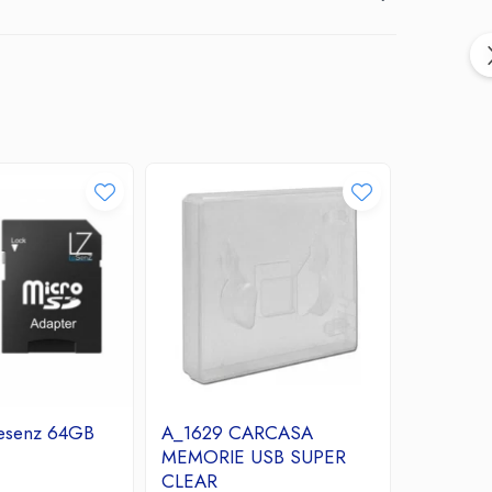
esenz 64GB
A_1629 CARCASA
Micro S
MEMORIE USB SUPER
Clasa 10
CLEAR
22,84 L