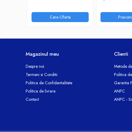
Ceasuri decorative
Componente si Accesorii Sisteme
Cere Oferta
Precom
si Panouri Fotovoltaice Solare
Decoratiuni, ornamente si articole
Craciun
Instalatii de Craciun
Feronerie si Accesorii
Magazinul meu
Clienti
Suruburi, dibluri si accesorii uz general
Despre noi
Metode de
Iluminat
Termeni si Conditii
Politica d
Becuri
Politica de Confidentialitate
Garantia 
Becuri LED
Politica de livrare
ANPC
Corpuri Iluminat interior
Contact
ANPC - S
Lanterne
Proiectoare LED
Scule Electrice si Unelte
Pistoale de Lipit