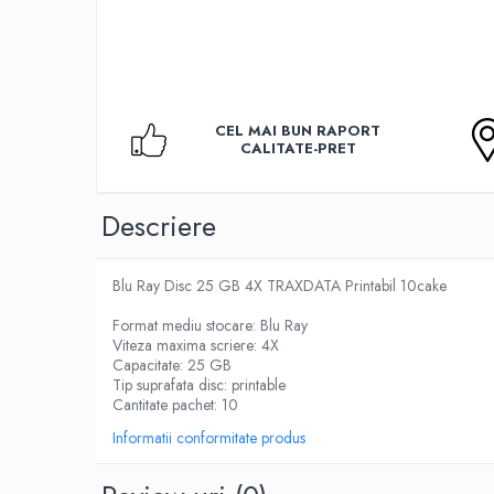
Accesorii TV
Telecomenzi
Altele
Aparate de gatit cu aburi
CEL MAI BUN RAPORT
Auto, Moto & RCA
CALITATE-PRET
Electronice Auto
Accesorii Statii Radio
Descriere
Reparatii si echipamente auto
Echipamente pentru atelier
Blu Ray Disc 25 GB 4X TRAXDATA Printabil 10cake
Scule Auto
Format mediu stocare: Blu Ray
Baterii Si Acumulatori
Viteza maxima scriere: 4X
Acumulatori
Capacitate: 25 GB
Tip suprafata disc: printable
Baterii
Cantitate pachet: 10
Baterii pentru Aparate Auditive
Informatii conformitate produs
Incarcatoare Baterii