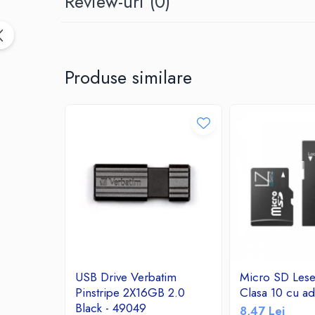
Review-uri
(0)
Birotica & Papetarie
Accesorii Birou
Distrugatoare documente si
accesorii
Produse similare
Laminatoare
Canal cablu cu adeziv
Canal Cablu fara adeziv
Casa, Gradina si Bricolaj
Articole antidaunatori gradina
Bannere si ghirlande luminoase
decorative
Brichete
Casa Inteligenta
Intrerupatoare digitale
Panouri intrerupatoare si prize smart
USB Drive Verbatim
Micro SD Les
Prize Smart
Pinstripe 2X16GB 2.0
Clasa 10 cu ad
Black - 49049
Telecomenzi intrerupatoare digitale
8,47 Lei