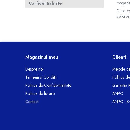
magazin
Confidentialitate
Accesorii TV
Dupa com
Telecomenzi
cererea
Altele
Aparate de gatit cu aburi
Auto, Moto & RCA
Electronice Auto
Accesorii Statii Radio
Magazinul meu
Clienti
Reparatii si echipamente auto
Despre noi
Metode de
Echipamente pentru atelier
Termeni si Conditii
Politica d
Scule Auto
Politica de Confidentialitate
Garantia 
Baterii Si Acumulatori
Politica de livrare
ANPC
Acumulatori
Contact
ANPC - S
Baterii
Baterii pentru Aparate Auditive
Incarcatoare Baterii