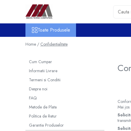
Toate Produsele
Toate Produsele
Accesorii PC & Software
HUB-uri USB
Home /
Confidentialitate
Periferice
Boxe PC
Cum Cumpar
Con
Card Reader
Informatii Livrare
Casti & Microfoane
Termeni si Conditii
Mouse
Tastaturi
Despre noi
Unitati Optice Externe
FAQ
Conform
Webcam
Metode de Plata
Mai jos 
Software
Solici
Politica de Retur
Surse
transmit
Garantia Produselor
Solici
Accesorii Streaming