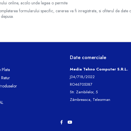
ului online, acolo unde legea o permite
pletarea formularului specific, cererea va fi inregistrata, si ofiterul de date 
 depusa.
Date comerciale
Media Tehno Computer S.R.L.
 Plata
J34/718/2022
e Retur
RO46705387
Produselor
Str. Zambilelor, 5
Zâmbreasca, Teleorman
AL