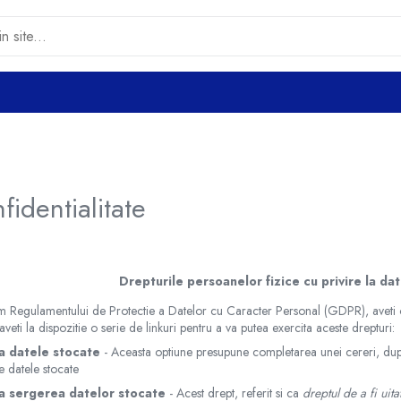
fidentialitate
Drepturile persoanelor fizice cu privire la da
 Regulamentului de Protectie a Datelor cu Caracter Personal (GDPR), aveti o s
aveti la dispozitie o serie de linkuri pentru a va putea exercita aceste drepturi:
ta datele stocate
- Aceasta optiune presupune completarea unei cereri, dupa
e datele stocate
ta sergerea datelor stocate
- Acest drept, referit si ca
dreptul de a fi uita