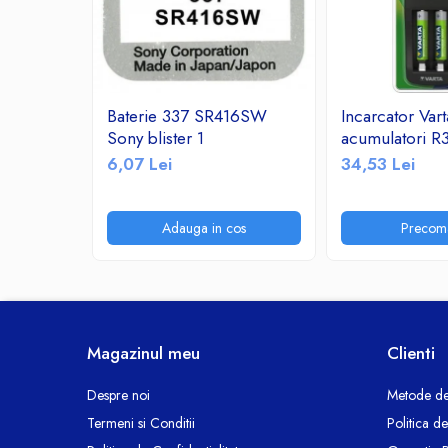
Ceasuri decorative
Componente si Accesorii Sisteme
si Panouri Fotovoltaice Solare
Decoratiuni, ornamente si articole
Baterie 337 SR416SW
Incarcator Var
Craciun
Sony blister 1
acumulatori 
Instalatii de Craciun
6,07 Lei
34,53 Lei
Feronerie si Accesorii
Suruburi, dibluri si accesorii uz general
Adauga in cos
Precom
Iluminat
Becuri
Becuri LED
Corpuri Iluminat interior
Lanterne
Magazinul meu
Clienti
Proiectoare LED
Scule Electrice si Unelte
Despre noi
Metode de
Termeni si Conditii
Politica d
Pistoale de Lipit