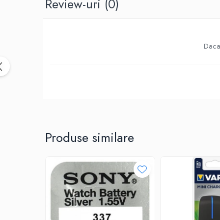
Review-uri
(0)
Birotica & Papetarie
Accesorii Birou
Distrugatoare documente si
accesorii
Daca 
Laminatoare
Canal cablu cu adeziv
Canal Cablu fara adeziv
Casa, Gradina si Bricolaj
Articole antidaunatori gradina
Bannere si ghirlande luminoase
decorative
Produse similare
Brichete
Casa Inteligenta
Intrerupatoare digitale
Panouri intrerupatoare si prize smart
Prize Smart
Telecomenzi intrerupatoare digitale