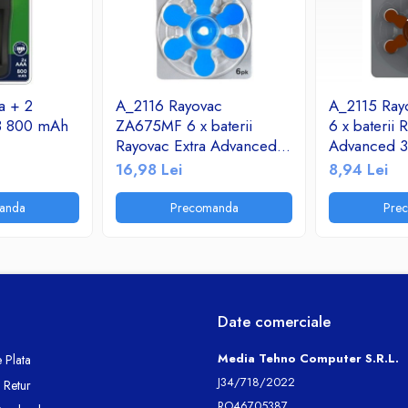
ta + 2
A_2116 Rayovac
A_2115 Ray
R3 800 mAh
ZA675MF 6 x baterii
6 x baterii 
Rayovac Extra Advanced
Advanced 3
675 MF pentru aparate
aparate audi
16,98 Lei
8,94 Lei
auditive
anda
Precomanda
Pre
Date comerciale
Media Tehno Computer S.R.L.
 Plata
J34/718/2022
e Retur
RO46705387