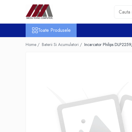
Toate Produsele
Toate Produsele
Accesorii PC & Software
HUB-uri USB
Home /
Baterii Si Acumulatori /
Incarcator Philips DLP225
Periferice
Boxe PC
Card Reader
Casti & Microfoane
Mouse
Tastaturi
Unitati Optice Externe
Webcam
Software
Surse
Accesorii Streaming