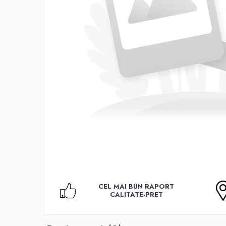
Accesorii TV
Telecomenzi
Altele
Aparate de gatit cu aburi
Auto, Moto & RCA
Electronice Auto
Accesorii Statii Radio
Reparatii si echipamente auto
Echipamente pentru atelier
Scule Auto
Baterii Si Acumulatori
Acumulatori
Baterii
CEL MAI BUN RAPORT
Baterii pentru Aparate Auditive
CALITATE-PRET
Incarcatoare Baterii