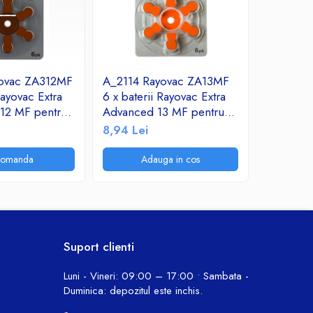
ovac ZA312MF
A_2114 Rayovac ZA13MF
A_2113 
Rayovac Extra
6 x baterii Rayovac Extra
6 x bater
12 MF pentru
Advanced 13 MF pentru
Advanced
tive
aparate auditive
aparate a
8,94 Lei
8,94 Lei
comanda
Adauga in cos
A
Suport clienti
Luni - Vineri: 09:00 – 17:00 • Sambata -
Duminica: depozitul este inchis.