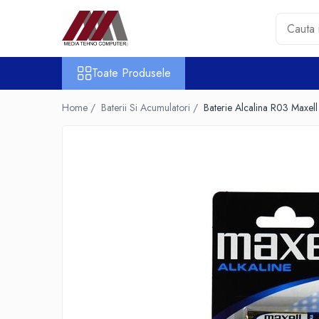
Toate Produsele
Toate Produsele
Accesorii PC & Software
HUB-uri USB
Home /
Baterii Si Acumulatori /
Baterie Alcalina R03 Maxell 
Periferice
Boxe PC
Card Reader
Casti & Microfoane
Mouse
Tastaturi
Unitati Optice Externe
Webcam
Software
Surse
Accesorii Streaming