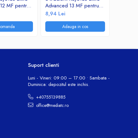
12 MF pentru
Advanced 13 MF pentru
Advanced
tive
aparate auditive
aparate a
8,94 Lei
8,94 Lei
comanda
Adauga in cos
A
Suport clienti
Luni - Vineri: 09:00 – 17:00 • Sambata -
Duminica: depozitul este inchis.
+40755139885
office@mediatc.ro