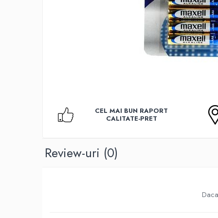
Accesorii TV
Telecomenzi
Altele
Aparate de gatit cu aburi
Auto, Moto & RCA
Electronice Auto
Accesorii Statii Radio
Reparatii si echipamente auto
CEL MAI BUN RAPORT
Echipamente pentru atelier
CALITATE-PRET
Scule Auto
Baterii Si Acumulatori
Review-uri
(0)
Acumulatori
Baterii
Baterii pentru Aparate Auditive
Daca 
Incarcatoare Baterii