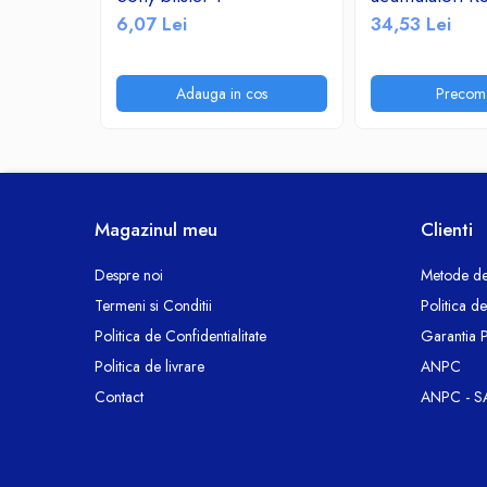
Ceasuri decorative
6,07 Lei
34,53 Lei
Componente si Accesorii Sisteme
si Panouri Fotovoltaice Solare
Adauga in cos
Precom
Decoratiuni, ornamente si articole
Craciun
Instalatii de Craciun
Feronerie si Accesorii
Suruburi, dibluri si accesorii uz general
Magazinul meu
Clienti
Iluminat
Despre noi
Metode de
Becuri
Termeni si Conditii
Politica d
Becuri LED
Politica de Confidentialitate
Garantia 
Corpuri Iluminat interior
Politica de livrare
ANPC
Lanterne
Contact
ANPC - S
Proiectoare LED
Scule Electrice si Unelte
Pistoale de Lipit