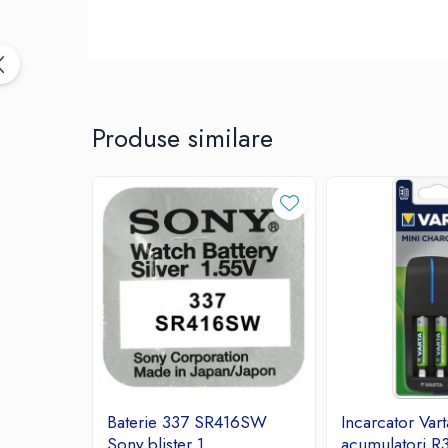
Birotica & Papetarie
Accesorii Birou
Distrugatoare documente si
accesorii
Laminatoare
Produse similare
Canal cablu cu adeziv
Canal Cablu fara adeziv
Casa, Gradina si Bricolaj
Articole antidaunatori gradina
Bannere si ghirlande luminoase
decorative
Brichete
Casa Inteligenta
Intrerupatoare digitale
Panouri intrerupatoare si prize smart
Prize Smart
Baterie 337 SR416SW
Incarcator Var
Telecomenzi intrerupatoare digitale
Sony blister 1
acumulatori 