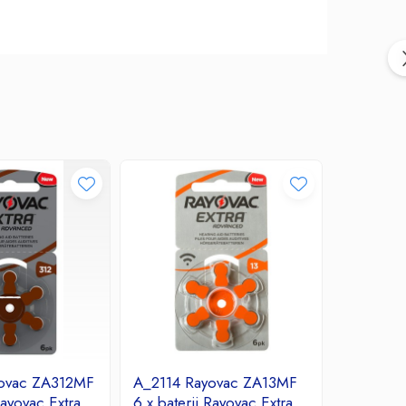
ovac ZA312MF
A_2114 Rayovac ZA13MF
A_2113 
Rayovac Extra
6 x baterii Rayovac Extra
6 x bater