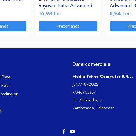
Rayovac Extra Advanced
Advanced 3
675 MF pentru aparate
aparate audi
16,98 Lei
8,94 Lei
auditive
anda
Precomanda
Pre
Date comerciale
Media Tehno Computer S.R.L.
 Plata
J34/718/2022
e Retur
RO46705387
Produselor
Str. Zambilelor, 5
Zâmbreasca, Teleorman
AL