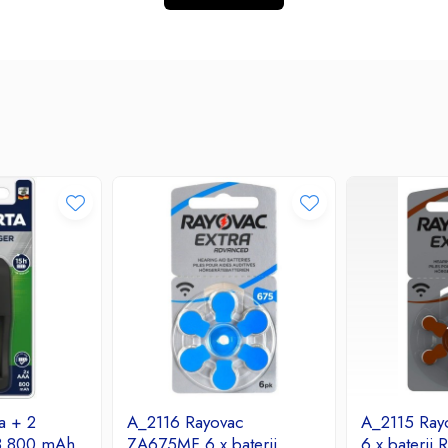
ta + 2
A_2116 Rayovac
A_2115 Ray
R3 800 mAh
ZA675MF 6 x baterii
6 x baterii 