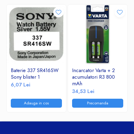
Baterie 337 SR416SW
Incarcator Varta + 2
Sony blister 1
acumulatori R3 800
mAh
6,07 Lei
34,53 Lei
Adauga in cos
Precomanda