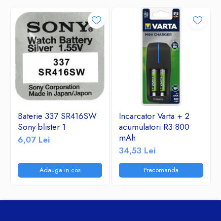
Baterie 337 SR416SW
Incarcator Varta + 2
Sony blister 1
acumulatori R3 800
mAh
6,07 Lei
34,53 Lei
Adauga in cos
Precomanda