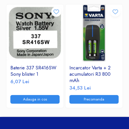
Baterie 337 SR416SW
Incarcator Varta + 2
Sony blister 1
acumulatori R3 800
mAh
6,07 Lei
34,53 Lei
Adauga in cos
Precomanda