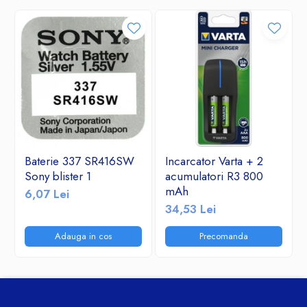
Baterie 337 SR416SW
Incarcator Varta + 2
Sony blister 1
acumulatori R3 800
mAh
6,07 Lei
34,53 Lei
Adauga in cos
Precomanda