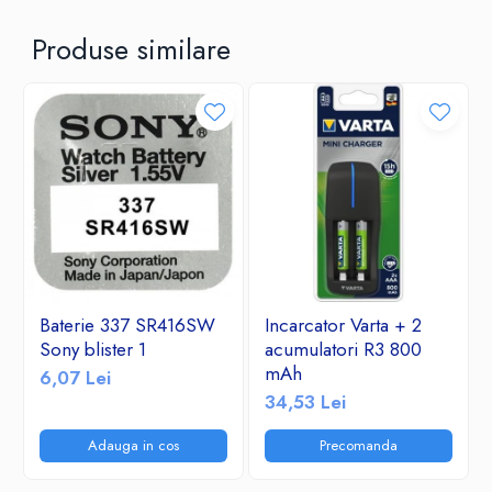
Produse similare
Baterie 337 SR416SW
Incarcator Varta + 2
Sony blister 1
acumulatori R3 800
mAh
6,07 Lei
34,53 Lei
Adauga in cos
Precomanda