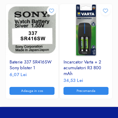
Baterie 337 SR416SW
Incarcator Varta + 2
Sony blister 1
acumulatori R3 800
mAh
6,07 Lei
34,53 Lei
Adauga in cos
Precomanda