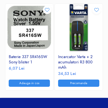
Baterie 337 SR416SW
Incarcator Varta + 2
Sony blister 1
acumulatori R3 800
mAh
6,07 Lei
34,53 Lei
Adauga in cos
Precomanda