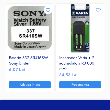
Baterie 337 SR416SW
Incarcator Varta + 2
Sony blister 1
acumulatori R3 800
mAh
6,07 Lei
34,53 Lei
Adauga in cos
Precomanda