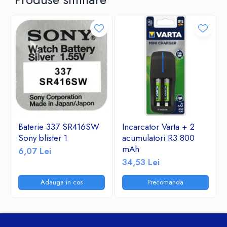
Baterie 337 SR416SW
Incarcator Varta + 2
Sony blister 1
acumulatori R3 800
mAh
6,07 Lei
34,53 Lei
Adauga in cos
Precomanda