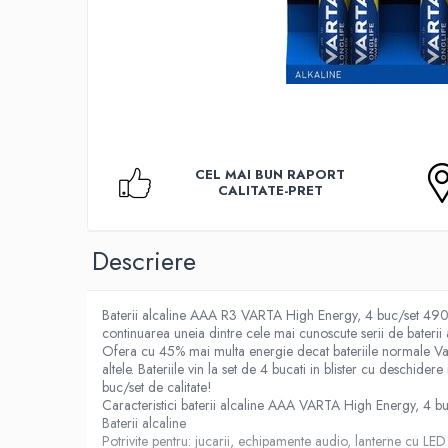
Accesorii TV
Telecomenzi
Altele
Aparate de gatit cu aburi
Auto, Moto & RCA
Electronice Auto
CEL MAI BUN RAPORT
Accesorii Statii Radio
CALITATE-PRET
Reparatii si echipamente auto
Echipamente pentru atelier
Descriere
Scule Auto
Baterii Si Acumulatori
Baterii alcaline AAA R3 VARTA High Energy, 4 buc/set 4903
Acumulatori
continuarea uneia dintre cele mai cunoscute serii de bateri
Ofera cu 45% mai multa energie decat bateriile normale Vart
Baterii
altele. Bateriile vin la set de 4 bucati in blister cu deschide
Baterii pentru Aparate Auditive
buc/set de calitate!
Caracteristici baterii alcaline AAA VARTA High Energy, 4 bu
Incarcatoare Baterii
Baterii alcaline
Potrivite pentru: jucarii, echipamente audio, lanterne cu LED