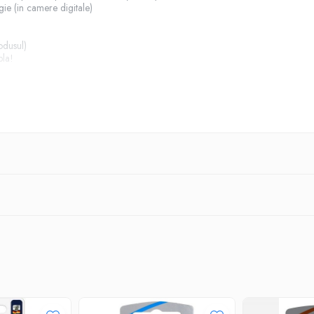
ie (in camere digitale)
rodusul)
bla!
e energie;
;
individuale;