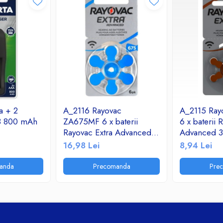
ta + 2
A_2116 Rayovac
A_2115 Ray
R3 800 mAh
ZA675MF 6 x baterii
6 x baterii 
Rayovac Extra Advanced
Advanced 3
675 MF pentru aparate
aparate audi
16,98 Lei
8,94 Lei
auditive
anda
Precomanda
Pre