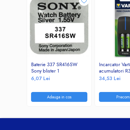
Ceasuri decorative
Componente si Accesorii Sisteme
si Panouri Fotovoltaice Solare
Decoratiuni, ornamente si articole
Craciun
Instalatii de Craciun
Feronerie si Accesorii
Suruburi, dibluri si accesorii uz general
Baterie 337 SR416SW
Incarcator Var
Iluminat
Sony blister 1
acumulatori 
Becuri
6,07 Lei
34,53 Lei
Becuri LED
Corpuri Iluminat interior
Adauga in cos
Precom
Lanterne
Proiectoare LED
Scule Electrice si Unelte
Pistoale de Lipit