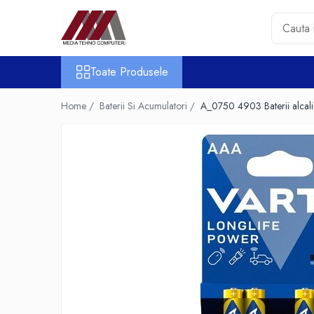
Toate Produsele
Toate Produsele
Accesorii PC & Software
HUB-uri USB
Home /
Baterii Si Acumulatori /
A_0750 4903 Baterii alcal
Periferice
Boxe PC
Card Reader
Casti & Microfoane
Mouse
Tastaturi
Unitati Optice Externe
Webcam
Software
Surse
Accesorii Streaming