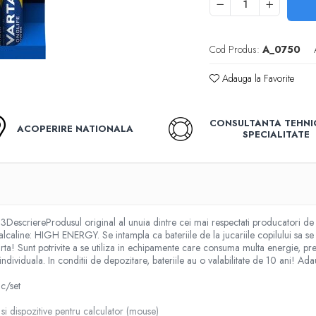
Cod Produs:
A_0750
Adauga la Favorite
CONSULTANTA TEHNI
ACOPERIRE NATIONALA
SPECIALITATE
DescriereProdusul original al unuia dintre cei mai respectati producatori 
i alcaline: HIGH ENERGY. Se intampla ca bateriile de la jucariile copilului sa
a! Sunt potrivite a se utiliza in echipamente care consuma multa energie, prec
re individuala. In conditii de depozitare, bateriile au o valabilitate de 10 ani! 
c/set
 si dispozitive pentru calculator (mouse)