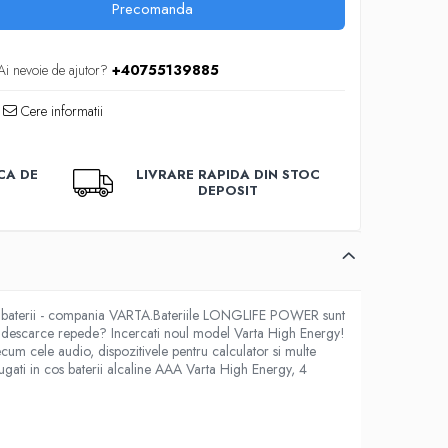
Precomanda
Ai nevoie de ajutor?
+40755139885
Cere informatii
CA DE
LIVRARE RAPIDA DIN STOC
DEPOSIT
de baterii - compania VARTA.Bateriile LONGLIFE POWER sunt
 se descarce repede? Incercati noul model Varta High Energy!
um cele audio, dispozitivele pentru calculator si multe
Adaugati in cos baterii alcaline AAA Varta High Energy, 4