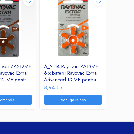
ovac ZA312MF
A_2114 Rayovac ZA13MF
A_2113 
Rayovac Extra
6 x baterii Rayovac Extra
6 x bater
12 MF pentru
Advanced 13 MF pentru
Advanced
tive
aparate auditive
aparate a
8,94 Lei
8,94 Lei
comanda
Adauga in cos
A