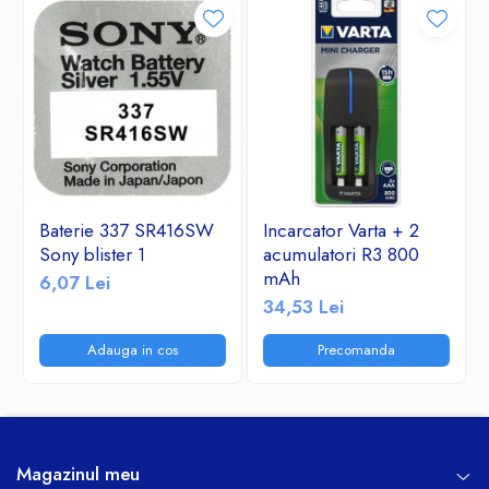
Baterie 337 SR416SW
Incarcator Varta + 2
Sony blister 1
acumulatori R3 800
mAh
6,07 Lei
34,53 Lei
Adauga in cos
Precomanda
Magazinul meu