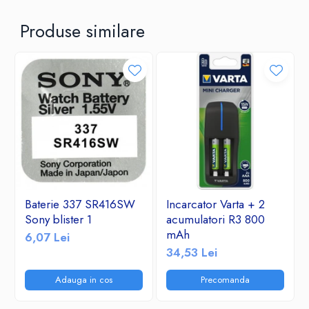
Produse similare
Baterie 337 SR416SW
Incarcator Varta + 2
Sony blister 1
acumulatori R3 800
mAh
6,07 Lei
34,53 Lei
Adauga in cos
Precomanda