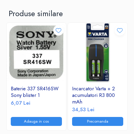
Produse similare
Baterie 337 SR416SW
Incarcator Varta + 2
Sony blister 1
acumulatori R3 800
mAh
6,07 Lei
34,53 Lei
Adauga in cos
Precomanda