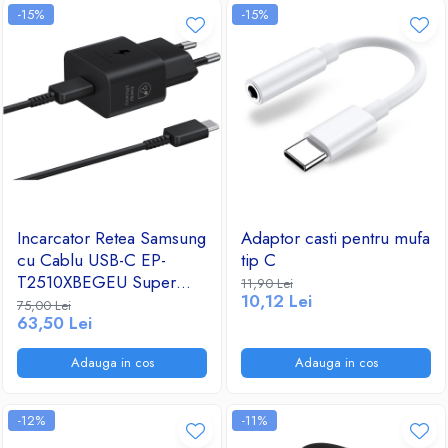
-15%
-15%
Incarcator Retea Samsung
Adaptor casti pentru mufa
cu Cablu USB-C EP-
tip C
T2510XBEGEU Super
11,90 Lei
10,12 Lei
Fast Charging 25 W
75,00 Lei
63,50 Lei
(Negru)
Adauga in cos
Adauga in cos
-12%
-11%