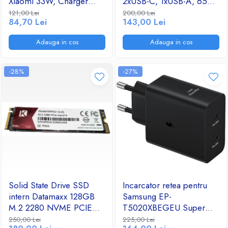
Xiaomi 33W, Charger
2xUSB-C, 1xUSB-A, 65W,
Travel Adapter, Super
negru
Ventilatoare
121,00 Lei
200,00 Lei
84,70 Lei
143,00 Lei
Fast Charging, Alb
Adauga in cos
Adauga in cos
-28%
-27%
Solid State Drive SSD
Incarcator retea pentru
intern Datamaxx 128GB
Samsung EP-
M.2 2280 NVME PCIE
T5020XBEGEU Super
3.0*4 2390Mb/s
Fast Charger Adapter Duo
250,00 Lei
225,00 Lei