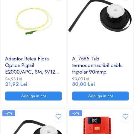
Adaptor Retea Fibra
A_7585 Tub
Optica Pigtail
termocontractibil cablu
E2000/APC, SM, 9/125,
tripolar 90mmp
0,9mm, OS2 fiber, 1.5m,
24,98 Lei
90,00 Lei
21,92 Lei
80,00 Lei
LSZH
Adauga in cos
Adauga in cos
-9%
-6%