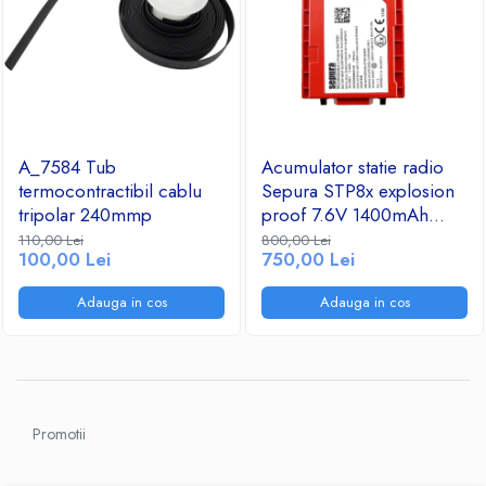
A_7584 Tub
Acumulator statie radio
termocontractibil cablu
Sepura STP8x explosion
tripolar 240mmp
proof 7.6V 1400mAh
10.64Wh
110,00 Lei
800,00 Lei
100,00 Lei
750,00 Lei
Adauga in cos
Adauga in cos
Promotii