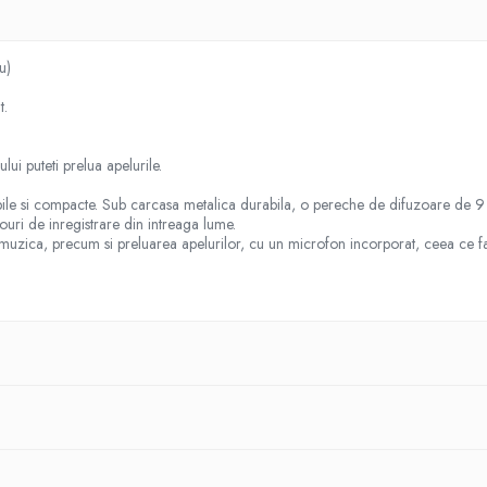
u)
t.
ui puteti prelua apelurile.
abile si compacte. Sub carcasa metalica durabila, o pereche de difuzoare de 9
iouri de inregistrare din intreaga lume.
e muzica, precum si preluarea apelurilor, cu un microfon incorporat, ceea ce f