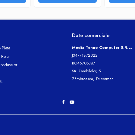
Date comerciale
Media Tehno Computer S.R.L.
 Plata
J34/718/2022
e Retur
RO46705387
Produselor
Str. Zambilelor, 5
Zâmbreasca, Teleorman
AL