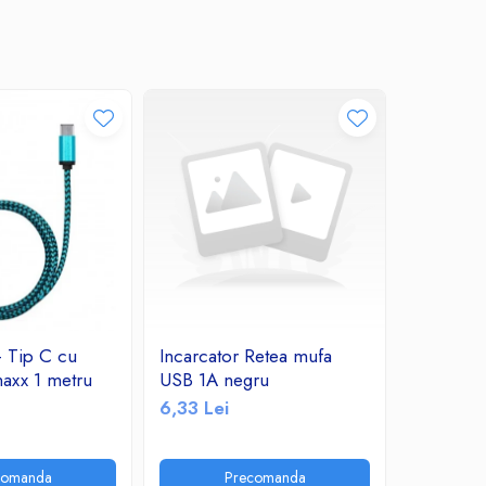
 Tip C cu
Incarcator Retea mufa
A_1947 I
axx 1 metru
USB 1A negru
Datamaxx
Charge 
6,33 Lei
18,56 Le
comanda
Precomanda
A