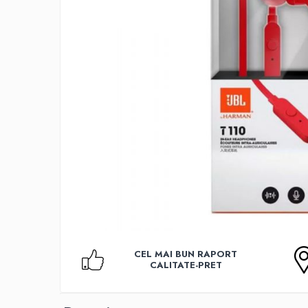
Accesorii TV
Telecomenzi
Altele
Aparate de gatit cu aburi
Auto, Moto & RCA
Electronice Auto
Accesorii Statii Radio
Reparatii si echipamente auto
Echipamente pentru atelier
Scule Auto
Baterii Si Acumulatori
Acumulatori
Baterii
CEL MAI BUN RAPORT
Baterii pentru Aparate Auditive
CALITATE-PRET
Incarcatoare Baterii