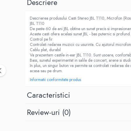
Descriere
Birotica & Papetarie
Accesorii Birou
Distrugatoare documente si
Descrierea produsului Casti Stereo JBL T110, Microfon (Ros
accesorii
JBL T110
De peste 60 de ani JBL obtine un sunet precis si impresionan
Laminatoare
Aceste casti ofera acelasi sunet JBL - bas puternic si profund.
Control pe fir
Canal cablu cu adeziv
Controlati redarea muzicii cu usurinta. Cu ajutorul microfonul
Canal Cablu fara adeziv
Cablu plat, durabil
Va prezentam castile in-ear JBL T110. Sunt usoare, confort
Casa, Gradina si Bricolaj
Bass, sunetul experimentat in salile de concert, arene si stud
Articole antidaunatori gradina
In plus, un singur buton va permite sa controlati redarea d
acasa sau pe drum.
Bannere si ghirlande luminoase
decorative
Informatii conformitate produs
Brichete
Caracteristici
Casa Inteligenta
Intrerupatoare digitale
Review-uri
(0)
Panouri intrerupatoare si prize smart
Prize Smart
Telecomenzi intrerupatoare digitale