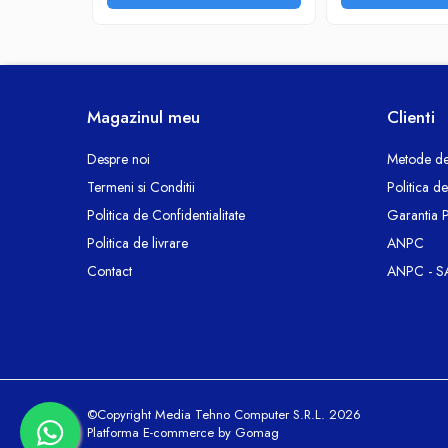
Termoizolatii si accesorii
Ventilatie si Climatizare
Accesorii climatizare
Aeroterme
Magazinul meu
Clienti
Purificatoare si umidificatoare aer
Ventilatoare
Despre noi
Metode de
Componente PC
Termeni si Conditii
Politica d
Hard Disk-uri
Politica de Confidentialitate
Garantia 
Memorii RAM
Politica de livrare
ANPC
Rack Hard-Disk
Contact
ANPC - S
Solid State Drive SSD-uri interne
Doze Rigips
Doze Zidarie
Electrocasnice
Aspiratoare
©Copyright Media Tehno Computer S.R.L. 2026
De Bucatarie
Platforma E-commerce by Gomag