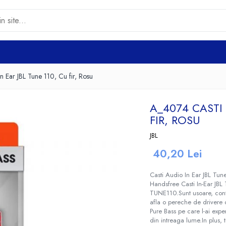
 Ear JBL Tune 110, Cu fir, Rosu
A_4074 CASTI 
FIR, ROSU
JBL
40,20 Lei
Casti Audio In Ear JBL Tun
Handsfree Casti In-Ear JBL 
TUNE110.Sunt usoare, confo
afla o pereche de drivere
Pure Bass pe care l-ai exper
din intreaga lume.In plus,