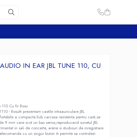
AUDIO IN EAR JBL TUNE 110, CU
e 110 Cu fir Rosu
T110 - RosuIti prezentam castile intraauriculare JBL
rtabile si compacte.Sub carcasa rezistenta pentru casti,se
 de 9 mm care scot un bas serios,reproducand sunetul JBL
imentat in sali de concerte, arene si studiouri de inregistrare
 telecomanda cu un singur buton iti permite sa controlezi