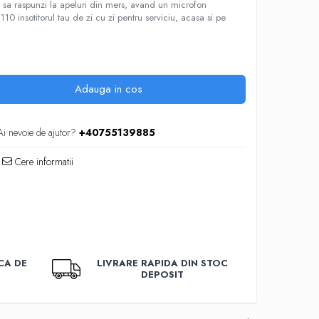
 sa raspunzi la apeluri din mers, avand un microfon
10 insotitorul tau de zi cu zi pentru serviciu, acasa si pe
Adauga in cos
Ai nevoie de ajutor?
+40755139885
Cere informatii
CA DE
LIVRARE RAPIDA DIN STOC
DEPOSIT