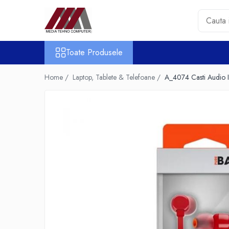
Toate Produsele
Toate Produsele
Accesorii PC & Software
HUB-uri USB
Home /
Laptop, Tablete & Telefoane /
A_4074 Casti Audio In
Periferice
Boxe PC
Card Reader
Casti & Microfoane
Mouse
Tastaturi
Unitati Optice Externe
Webcam
Software
Surse
Accesorii Streaming