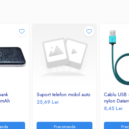
bank
Suport telefon mobil auto
Cablu USB -
0mAh
nylon Datam
25,69 Lei
8,45 Lei
anda
Precomanda
Pre