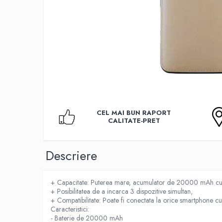
Accesorii TV
Telecomenzi
Altele
Aparate de gatit cu aburi
Auto, Moto & RCA
Electronice Auto
Accesorii Statii Radio
Reparatii si echipamente auto
CEL MAI BUN RAPORT
Echipamente pentru atelier
CALITATE-PRET
Scule Auto
Baterii Si Acumulatori
Descriere
Acumulatori
Baterii
+ Capacitate: Puterea mare, acumulator de 20000 mAh cu c
Baterii pentru Aparate Auditive
+ Posibilitatea de a incarca 3 dispozitive simultan,
+ Compatibilitate: Poate fi conectata la orice smartphone c
Incarcatoare Baterii
Caracteristici:
- Baterie de 20000 mAh