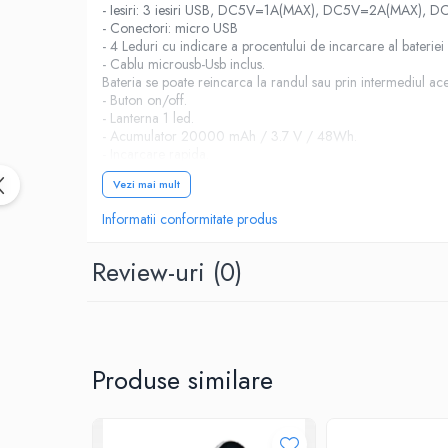
Birotica & Papetarie
- Iesiri: 3 iesiri USB, DC5V=1A(MAX), DC5V=2A(MAX), 
Accesorii Birou
- Conectori: micro USB
- 4 Leduri cu indicare a procentului de incarcare al bateriei
Distrugatoare documente si
- Cablu microusb-Usb inclus.
accesorii
Bateria se poate reincarca la randul sau prin intermediul ac
- Buton on/off.
Laminatoare
- Lanterna 1 led.
- Acumulator 20000 mAh / 3.7 V / 48Wh.
Canal cablu cu adeziv
- Incarcare rapida.
Canal Cablu fara adeziv
Vezi mai mult
Casa, Gradina si Bricolaj
Articole antidaunatori gradina
Informatii conformitate produs
Bannere si ghirlande luminoase
Review-uri
(0)
decorative
Brichete
Casa Inteligenta
Intrerupatoare digitale
Produse similare
Panouri intrerupatoare si prize smart
Prize Smart
Telecomenzi intrerupatoare digitale