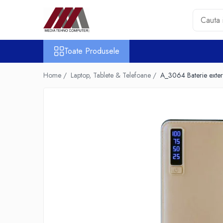
Toate Produsele
Toate Produsele
Accesorii PC & Software
HUB-uri USB
Home /
Laptop, Tablete & Telefoane /
A_3064 Baterie exte
Periferice
Boxe PC
Card Reader
Casti & Microfoane
Mouse
Tastaturi
Unitati Optice Externe
Webcam
Software
Surse
Accesorii Streaming