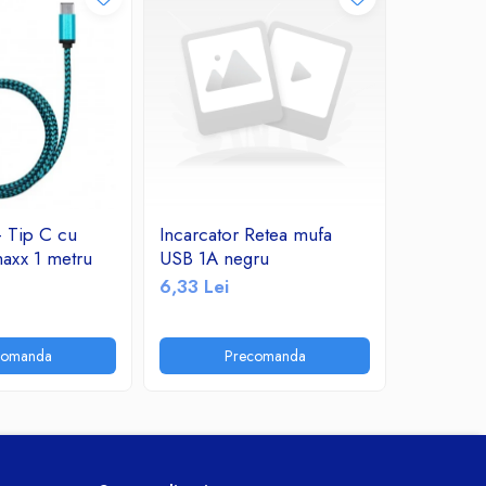
 Tip C cu
Incarcator Retea mufa
A_1947 I
axx 1 metru
USB 1A negru
Datamaxx
Charge 
6,33 Lei
18,56 Le
comanda
Precomanda
A