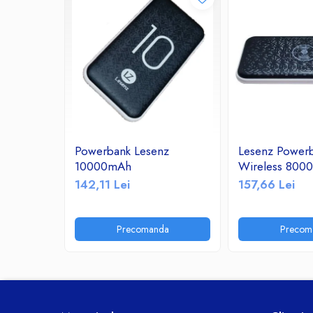
Ceasuri decorative
Componente si Accesorii Sisteme
si Panouri Fotovoltaice Solare
Decoratiuni, ornamente si articole
Craciun
Instalatii de Craciun
Feronerie si Accesorii
Suruburi, dibluri si accesorii uz general
Powerbank Lesenz
Lesenz Power
Iluminat
10000mAh
Wireless 800
142,11 Lei
157,66 Lei
Becuri
Becuri LED
Corpuri Iluminat interior
Precomanda
Precom
Lanterne
Proiectoare LED
Scule Electrice si Unelte
Pistoale de Lipit