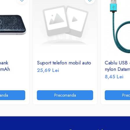
bank
Suport telefon mobil auto
Cablu USB -
0mAh
nylon Datam
25,69 Lei
8,45 Lei
anda
Precomanda
Pre