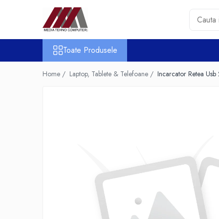
Toate Produsele
Toate Produsele
Accesorii PC & Software
HUB-uri USB
Home /
Laptop, Tablete & Telefoane /
Incarcator Retea Usb
Periferice
Boxe PC
Card Reader
Casti & Microfoane
Mouse
Tastaturi
Unitati Optice Externe
Webcam
Software
Surse
Accesorii Streaming