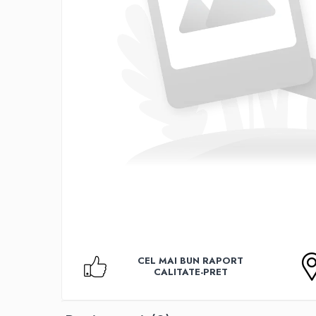
Accesorii TV
Telecomenzi
Altele
Aparate de gatit cu aburi
Auto, Moto & RCA
Electronice Auto
Accesorii Statii Radio
Reparatii si echipamente auto
Echipamente pentru atelier
Scule Auto
Baterii Si Acumulatori
Acumulatori
Baterii
CEL MAI BUN RAPORT
Baterii pentru Aparate Auditive
CALITATE-PRET
Incarcatoare Baterii