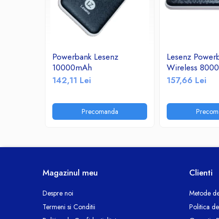
Ceasuri decorative
Componente si Accesorii Sisteme
si Panouri Fotovoltaice Solare
Decoratiuni, ornamente si articole
Powerbank Lesenz
Lesenz Power
Craciun
10000mAh
Wireless 800
Instalatii de Craciun
142,11 Lei
157,66 Lei
Feronerie si Accesorii
Suruburi, dibluri si accesorii uz general
Precomanda
Precom
Iluminat
Becuri
Becuri LED
Corpuri Iluminat interior
Lanterne
Magazinul meu
Clienti
Proiectoare LED
Scule Electrice si Unelte
Despre noi
Metode de
Termeni si Conditii
Politica d
Pistoale de Lipit