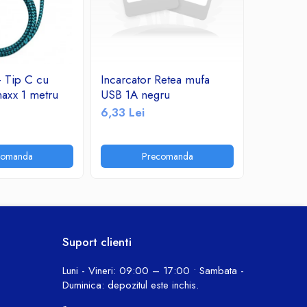
 Tip C cu
Incarcator Retea mufa
A_1947 I
axx 1 metru
USB 1A negru
Datamaxx
Charge 
6,33 Lei
18,56 Le
comanda
Precomanda
A
Suport clienti
Luni - Vineri: 09:00 – 17:00 • Sambata -
Duminica: depozitul este inchis.