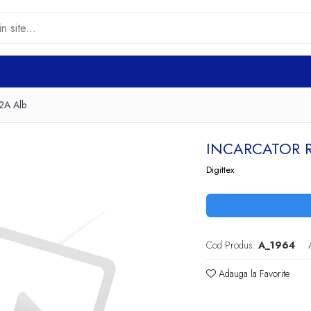
 2A Alb
INCARCATOR R
Digittex
Cod Produs:
A_1964
Adauga la Favorite