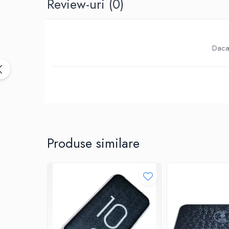
Review-uri
(0)
Birotica & Papetarie
Accesorii Birou
Distrugatoare documente si
accesorii
Daca 
Laminatoare
Canal cablu cu adeziv
Canal Cablu fara adeziv
Casa, Gradina si Bricolaj
Articole antidaunatori gradina
Bannere si ghirlande luminoase
decorative
Produse similare
Brichete
Casa Inteligenta
Intrerupatoare digitale
Panouri intrerupatoare si prize smart
Prize Smart
Telecomenzi intrerupatoare digitale