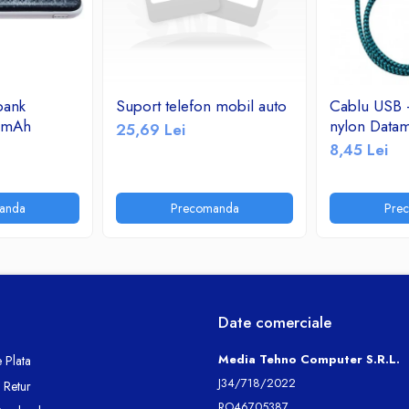
bank
Suport telefon mobil auto
Cablu USB -
0mAh
nylon Datam
25,69 Lei
8,45 Lei
anda
Precomanda
Pre
Date comerciale
Media Tehno Computer S.R.L.
 Plata
J34/718/2022
e Retur
RO46705387