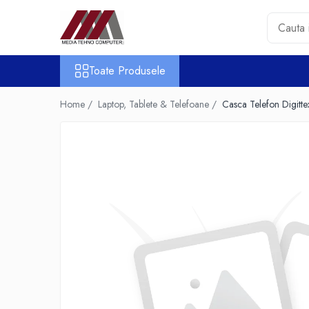
Toate Produsele
Toate Produsele
Accesorii PC & Software
HUB-uri USB
Home /
Laptop, Tablete & Telefoane /
Casca Telefon Digitt
Periferice
Boxe PC
Card Reader
Casti & Microfoane
Mouse
Tastaturi
Unitati Optice Externe
Webcam
Software
Surse
Accesorii Streaming