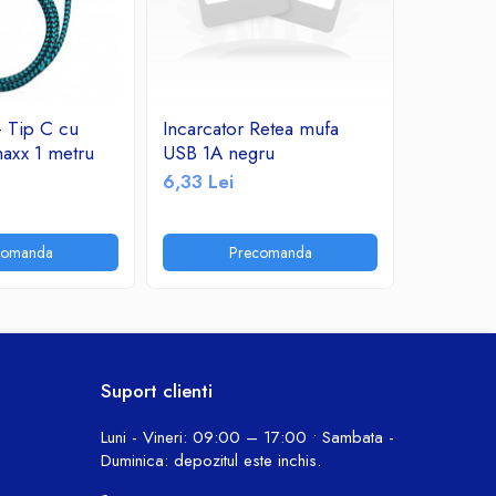
 Tip C cu
Incarcator Retea mufa
A_1947 I
axx 1 metru
USB 1A negru
Datamaxx
Charge 
6,33 Lei
18,56 Le
comanda
Precomanda
A
Suport clienti
Luni - Vineri: 09:00 – 17:00 • Sambata -
Duminica: depozitul este inchis.