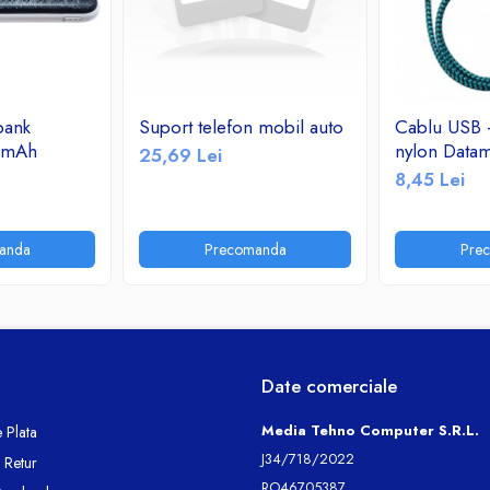
bank
Suport telefon mobil auto
Cablu USB -
0mAh
nylon Datam
25,69 Lei
8,45 Lei
anda
Precomanda
Pre
Date comerciale
Media Tehno Computer S.R.L.
 Plata
J34/718/2022
e Retur
RO46705387