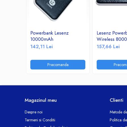
Ceasuri decorative
Componente si Accesorii Sisteme
si Panouri Fotovoltaice Solare
Decoratiuni, ornamente si articole
Powerbank Lesenz
Lesenz Power
Craciun
10000mAh
Wireless 800
Instalatii de Craciun
142,11 Lei
157,66 Lei
Feronerie si Accesorii
Suruburi, dibluri si accesorii uz general
Precomanda
Precom
Iluminat
Becuri
Becuri LED
Corpuri Iluminat interior
Lanterne
Magazinul meu
Clienti
Proiectoare LED
Scule Electrice si Unelte
Despre noi
Metode de
Termeni si Conditii
Politica d
Pistoale de Lipit