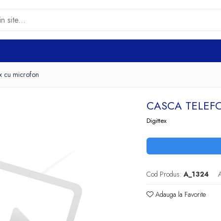
ex cu microfon
CASCA TELEF
Digittex
Cod Produs:
A_1324
A
Adauga la Favorite