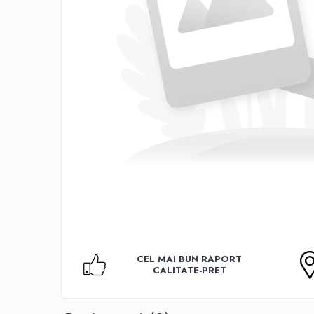
Accesorii TV
Telecomenzi
Altele
Aparate de gatit cu aburi
Auto, Moto & RCA
Electronice Auto
Accesorii Statii Radio
Reparatii si echipamente auto
Echipamente pentru atelier
Scule Auto
Baterii Si Acumulatori
Acumulatori
Baterii
CEL MAI BUN RAPORT
Baterii pentru Aparate Auditive
CALITATE-PRET
Incarcatoare Baterii