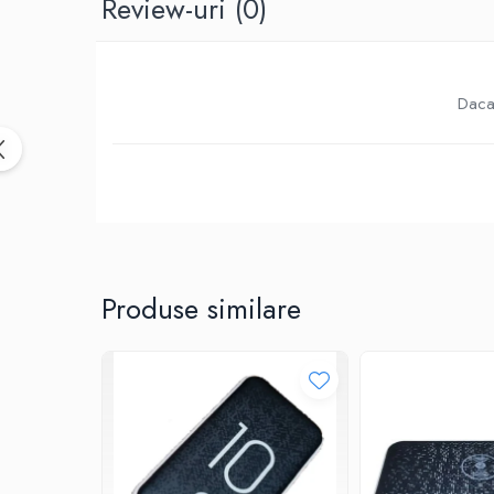
Review-uri
(0)
Birotica & Papetarie
Accesorii Birou
Distrugatoare documente si
accesorii
Daca 
Laminatoare
Canal cablu cu adeziv
Canal Cablu fara adeziv
Casa, Gradina si Bricolaj
Articole antidaunatori gradina
Bannere si ghirlande luminoase
decorative
Produse similare
Brichete
Casa Inteligenta
Intrerupatoare digitale
Panouri intrerupatoare si prize smart
Prize Smart
Telecomenzi intrerupatoare digitale