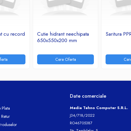
nt cu record
Cutie hidrant neechipata
Saritura PP
650x550x200 mm
erta
Cere Oferta
Cer
Date comerciale
Media Tehno Computer S.R.L.
 Plata
J34/718/2022
e Retur
RO46705387
Produselor
Str. Zambilelor, 5