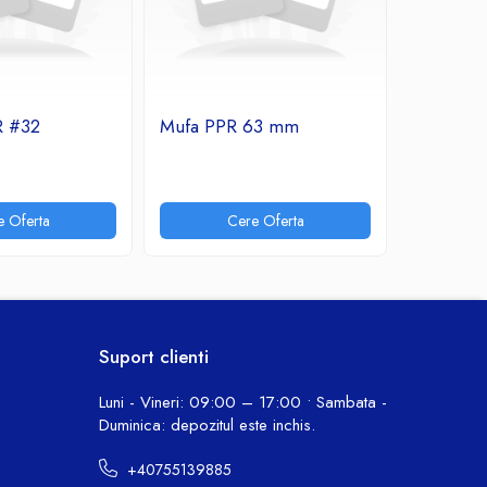
R #32
Mufa PPR 63 mm
Teu sim
e Oferta
Cere Oferta
Suport clienti
Luni - Vineri: 09:00 – 17:00 • Sambata -
Duminica: depozitul este inchis.
+40755139885