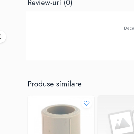
Review-uri
(0)
Birotica & Papetarie
Accesorii Birou
Distrugatoare documente si
accesorii
Daca 
Laminatoare
Canal cablu cu adeziv
Canal Cablu fara adeziv
Casa, Gradina si Bricolaj
Articole antidaunatori gradina
Bannere si ghirlande luminoase
decorative
Produse similare
Brichete
Casa Inteligenta
Intrerupatoare digitale
Panouri intrerupatoare si prize smart
Prize Smart
Telecomenzi intrerupatoare digitale