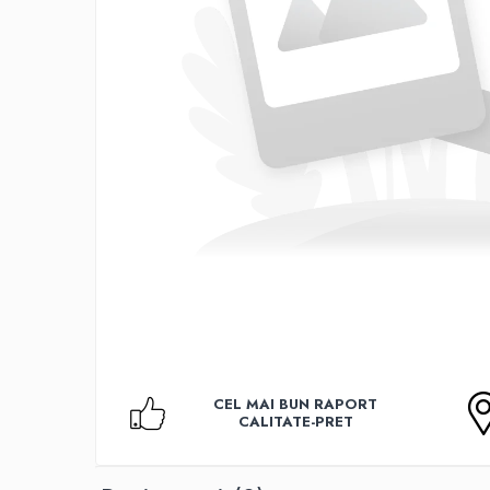
Accesorii TV
Telecomenzi
Altele
Aparate de gatit cu aburi
Auto, Moto & RCA
Electronice Auto
Accesorii Statii Radio
Reparatii si echipamente auto
Echipamente pentru atelier
Scule Auto
Baterii Si Acumulatori
Acumulatori
Baterii
CEL MAI BUN RAPORT
Baterii pentru Aparate Auditive
CALITATE-PRET
Incarcatoare Baterii