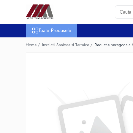
Toate Produsele
Toate Produsele
Accesorii PC & Software
HUB-uri USB
Home /
Instalatii Sanitare si Termice /
Reductie hexagonala 
Periferice
Boxe PC
Card Reader
Casti & Microfoane
Mouse
Tastaturi
Unitati Optice Externe
Webcam
Software
Surse
Accesorii Streaming