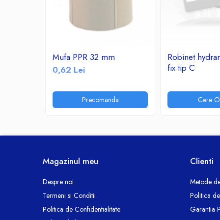
Ceasuri decorative
Componente si Accesorii Sisteme
si Panouri Fotovoltaice Solare
Decoratiuni, ornamente si articole
Mufa PPR 32 mm
Robinet hydra
Craciun
fix tip C
0,62 Lei
Instalatii de Craciun
Feronerie si Accesorii
Precomanda
Cere Of
Suruburi, dibluri si accesorii uz general
Iluminat
Becuri
Becuri LED
Corpuri Iluminat interior
Magazinul meu
Clienti
Lanterne
Proiectoare LED
Despre noi
Metode de
Scule Electrice si Unelte
Termeni si Conditii
Politica d
Pistoale de Lipit
Politica de Confidentialitate
Garantia 