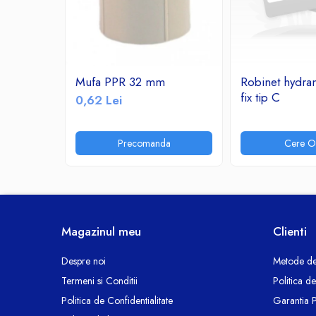
Ceasuri decorative
Componente si Accesorii Sisteme
si Panouri Fotovoltaice Solare
Decoratiuni, ornamente si articole
Mufa PPR 32 mm
Robinet hydra
Craciun
fix tip C
0,62 Lei
Instalatii de Craciun
Feronerie si Accesorii
Precomanda
Cere Of
Suruburi, dibluri si accesorii uz general
Iluminat
Becuri
Becuri LED
Corpuri Iluminat interior
Magazinul meu
Clienti
Lanterne
Proiectoare LED
Despre noi
Metode de
Scule Electrice si Unelte
Termeni si Conditii
Politica d
Pistoale de Lipit
Politica de Confidentialitate
Garantia 