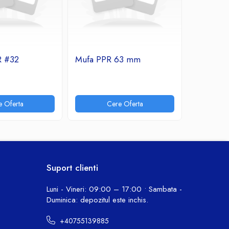
R #32
Mufa PPR 63 mm
Teu sim
e Oferta
Cere Oferta
Suport clienti
Luni - Vineri: 09:00 – 17:00 • Sambata -
Duminica: depozitul este inchis.
+40755139885