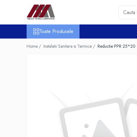
Toate Produsele
Toate Produsele
Accesorii PC & Software
HUB-uri USB
Home /
Instalatii Sanitare si Termice /
Reductie PPR 25*20
Periferice
Boxe PC
Card Reader
Casti & Microfoane
Mouse
Tastaturi
Unitati Optice Externe
Webcam
Software
Surse
Accesorii Streaming