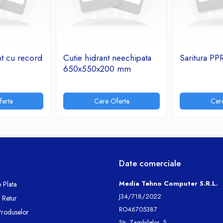
nt cu record
Cutie hidrant neechipata
Saritura PP
650x550x200 mm
erta
Cere Oferta
Cer
Date comerciale
Media Tehno Computer S.R.L.
 Plata
J34/718/2022
e Retur
RO46705387
Produselor
Str. Zambilelor, 5