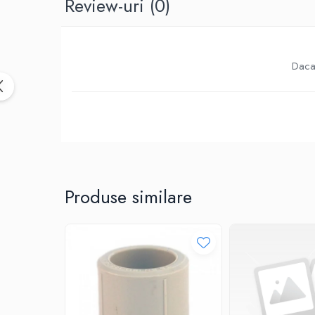
Review-uri
(0)
Birotica & Papetarie
Accesorii Birou
Distrugatoare documente si
accesorii
Daca 
Laminatoare
Canal cablu cu adeziv
Canal Cablu fara adeziv
Casa, Gradina si Bricolaj
Articole antidaunatori gradina
Bannere si ghirlande luminoase
decorative
Produse similare
Brichete
Casa Inteligenta
Intrerupatoare digitale
Panouri intrerupatoare si prize smart
Prize Smart
Telecomenzi intrerupatoare digitale