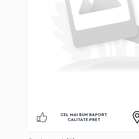
Accesorii TV
Telecomenzi
Altele
Aparate de gatit cu aburi
Auto, Moto & RCA
Electronice Auto
Accesorii Statii Radio
Reparatii si echipamente auto
Echipamente pentru atelier
Scule Auto
Baterii Si Acumulatori
Acumulatori
Baterii
CEL MAI BUN RAPORT
Baterii pentru Aparate Auditive
CALITATE-PRET
Incarcatoare Baterii