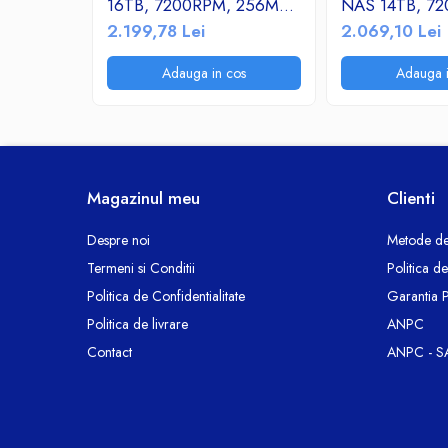
Termoizolatii si accesorii
16TB, 7200RPM, 256MB
NAS 14TB, 7
cache, SATA-III 3.5"
256MB cache, 
2.199,78 Lei
2.069,10 Lei
Ventilatie si Climatizare
3.5"
Accesorii climatizare
Adauga in cos
Adauga i
Aeroterme
Purificatoare si umidificatoare aer
Ventilatoare
Componente PC
Hard Disk-uri
Magazinul meu
Clienti
Memorii RAM
Despre noi
Metode de
Rack Hard-Disk
Termeni si Conditii
Politica d
Solid State Drive SSD-uri interne
Politica de Confidentialitate
Garantia 
Doze Rigips
Politica de livrare
ANPC
Doze Zidarie
Contact
ANPC - S
Electrocasnice
Aspiratoare
De Bucatarie