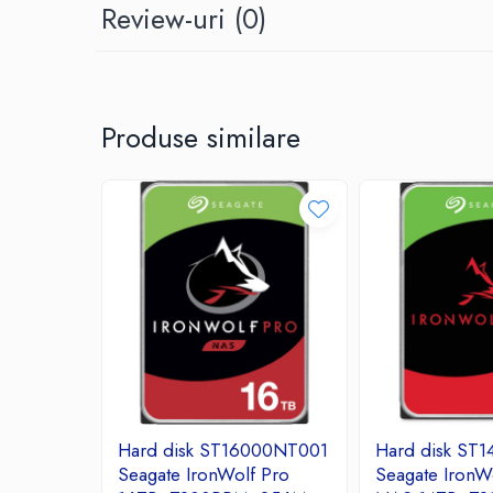
Review-uri
(0)
Ceasuri decorative
Componente si Accesorii Sisteme
si Panouri Fotovoltaice Solare
Decoratiuni, ornamente si articole
Produse similare
Craciun
Instalatii de Craciun
Feronerie si Accesorii
Suruburi, dibluri si accesorii uz general
Iluminat
Becuri
Becuri LED
Corpuri Iluminat interior
Lanterne
Proiectoare LED
Scule Electrice si Unelte
Hard disk ST16000NT001
Hard disk ST
Pistoale de Lipit
Seagate IronWolf Pro
Seagate IronW