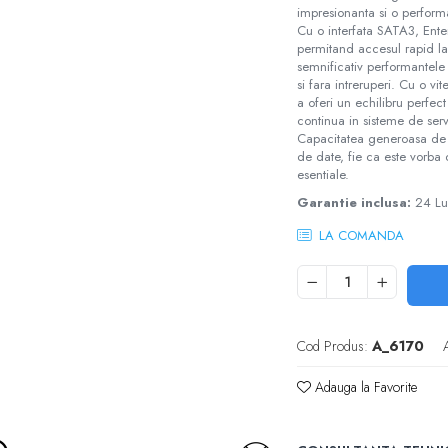
impresionanta si o perform
Cu o interfata SATA3, Enter
permitand accesul rapid la
semnificativ performantele 
si fara intreruperi. Cu o v
a oferi un echilibru perfect
continua in sisteme de ser
Capacitatea generoasa de 2
de date, fie ca este vorba 
esentiale.
Garantie inclusa:
24 Lu
LA COMANDA
Cod Produs:
A_6170
Adauga la Favorite