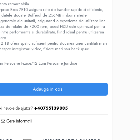
anta remarcabila.
prise Exos 7E10 asigura rate de transfer rapide si eficiente,
 datele stocate. Bufferul de 256MB imbunatateste
generale ale unitatii, asigurand o experienta de utilizare lina
iteza de rotatie de 7200 rpm, acest HDD este optimizat pentru
 intre performanta si durabilitate, fiind ideal pentru utilizarea
vere.
 TB ofera spatiu suficient pentru stocarea unei cantitati mari
despre inregistrari video, fisiere mari sau backup-uri
ni Persoane Fizice/12 Luni Persoane Juridice
Adauga in cos
Ai nevoie de ajutor?
+40755139885
Cere informatii