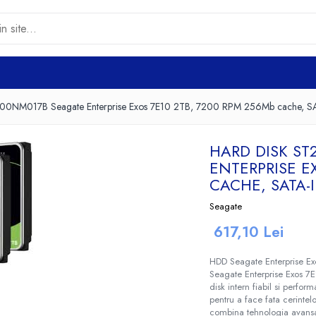
00NM017B Seagate Enterprise Exos 7E10 2TB, 7200 RPM 256Mb cache, SAT
HARD DISK ST
ENTERPRISE E
CACHE, SATA-I
Seagate
617,10 Lei
HDD Seagate Enterprise E
Seagate Enterprise Exos 7E
disk intern fiabil si perfor
pentru a face fata cerintel
combina tehnologia avansat