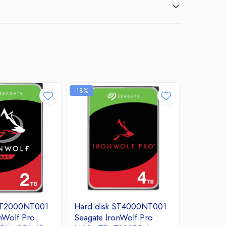
-18%
 ST2000NT001
Hard disk ST4000NT001
Hard dis
nWolf Pro
Seagate IronWolf Pro
ST4000N