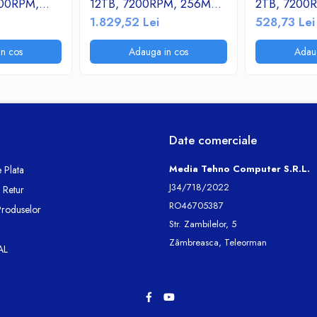
200RPM,
12TB, 7200RPM, 256MB
2TB, 7200
SATA-III
cache, SATA-III 3.5"
cache, SATA
1.829,52 Lei
528,73 Lei
n cos
Adauga in cos
Adau
Date comerciale
Media Tehno Computer S.R.L.
 Plata
J34/718/2022
e Retur
RO46705387
Produselor
Str. Zambilelor, 5
Zâmbreasca, Teleorman
AL