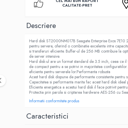
Birotica & Papetarie
CEL MAI BUN RAPORT
CALITATE-PRET
Accesorii Birou
Distrugatoare documente si
accesorii
Descriere
Laminatoare
Canal cablu cu adeziv
Hard disk ST2000NM017B Seagate Enterprise Exos 7E10 2
pentru servere, oferind o combinatie excelenta intre capaci
Canal Cablu fara adeziv
si transferuri eficiente. Buffer-ul de 256 MB contribuie la op
Casa, Gradina si Bricolaj
de server intensive.
Hard disk-ul are un format standard de 3.5 inch, ceea ce il 
Articole antidaunatori gradina
de compact pentru a se potrivi in majoritatea configuratiilor. D
Bannere si ghirlande luminoase
eficienta pentru serverele lor.Performanta robusta
decorative
Acest hard disk dispune de performante consistente pentru s
Capacitatea si performanta marita fac acest hard disk ideal p
Brichete
Eficienta energetica a acestui hard disk il face potrivit pent
Protectia prin parola si criptarea hardware AES-256 cu Seag
Casa Inteligenta
Informatii conformitate produs
Intrerupatoare digitale
Panouri intrerupatoare si prize smart
Caracteristici
Prize Smart
Telecomenzi intrerupatoare digitale