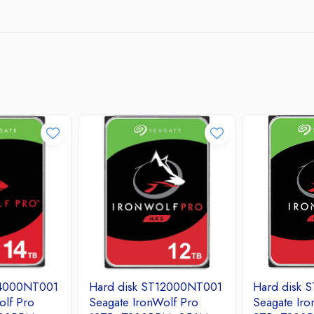
14000NT001
Hard disk ST12000NT001
Hard disk
olf Pro
Seagate IronWolf Pro
Seagate Iro