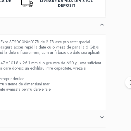
CA DE
LIVRARE RAPIDA DIN STOC
DEPOSIT
Exos ST2000NM017B de 2 TB este proiectat special
, asigura acces rapid la date cu o viteza de pana la 6 GB/s
d la date si fisiere mari, cum ar fi baze de date sau aplicatii
 147 x 101.8 x 26.1 mm si o greutate de 620 g, este suficient
rii care doresc un echilibru intre capacitate, viteza si
ntreprinderilor
ntru sisteme de dimensiuni mari
tate avansata pentru datele tale