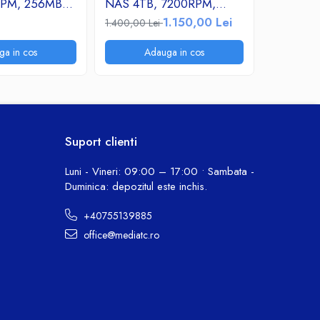
RPM, 256MB
NAS 4TB, 7200RPM,
Enterpri
-III 3.5"
256MB cache, SATA-III
7200 RP
1.150,00 Lei
762,30 
1.400,00 Lei
3.5"
SATA-III
ga in cos
Adauga in cos
A
Suport clienti
Luni - Vineri: 09:00 – 17:00 • Sambata -
Duminica: depozitul este inchis.
+40755139885
office@mediatc.ro