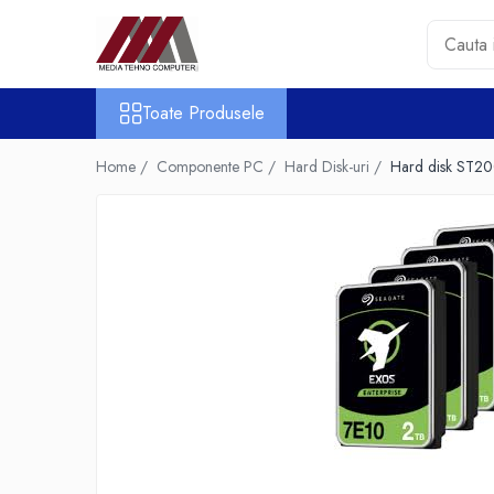
Toate Produsele
Toate Produsele
Accesorii PC & Software
HUB-uri USB
Home /
Componente PC /
Hard Disk-uri /
Hard disk ST20
Periferice
Boxe PC
Card Reader
Casti & Microfoane
Mouse
Tastaturi
Unitati Optice Externe
Webcam
Software
Surse
Accesorii Streaming