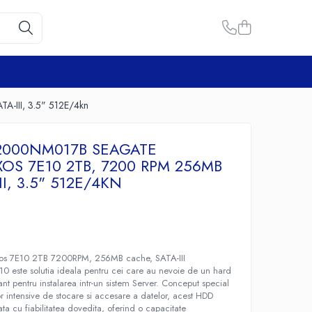
A-III, 3.5" 512E/4kn
2000NM017B SEAGATE
XOS 7E10 2TB, 7200 RPM 256MB
II, 3.5" 512E/4KN
xos 7E10 2TB 7200RPM, 256MB cache, SATA-III
10 este solutia ideala pentru cei care au nevoie de un hard
mant pentru instalarea intr-un sistem Server. Conceput special
or intensive de stocare si accesare a datelor, acest HDD
a cu fiabilitatea dovedita, oferind o capacitate