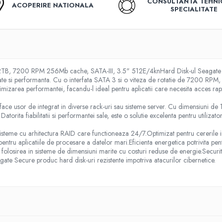
CONSULTANTA TEHNI
ACOPERIRE NATIONALA
SPECIALITATE
TB, 7200 RPM 256Mb cache, SATA-III, 3.5" 512E/4knHard Disk-ul Seagate 
tate si performanta. Cu o interfata SATA 3 si o viteza de rotatie de 7200 RPM
timizarea performantei, facandu-l ideal pentru aplicatii care necesita acces rapi
face usor de integrat in diverse rack-uri sau sisteme server. Cu dimensiuni de
atorita fiabilitatii si performantei sale, este o solutie excelenta pentru utilizato
isteme cu arhitectura RAID care functioneaza 24/7.Optimizat pentru cererile i
entru aplicatiile de procesare a datelor mari.Eficienta energetica potrivita pe
ru folosirea in sisteme de dimensiuni marite cu costuri reduse de energie.Securi
ate Secure produc hard disk-uri rezistente impotriva atacurilor cibernetice.