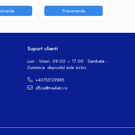
comanda
Precomanda
P
Suport clienti
Luni - Vineri: 09:00 – 17:00 • Sambata -
Duminica: depozitul este inchis.
+40755139885
office@mediatc.ro