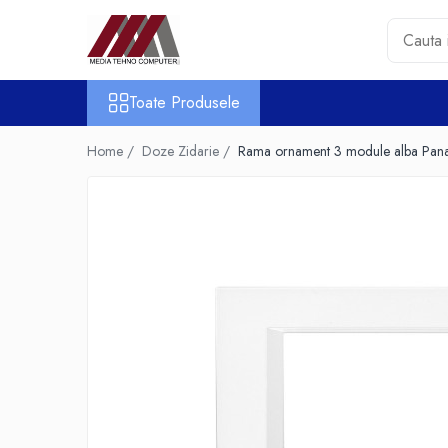
Toate Produsele
Toate Produsele
Accesorii PC & Software
HUB-uri USB
Home /
Doze Zidarie /
Rama ornament 3 module alba Pan
Periferice
Boxe PC
Card Reader
Casti & Microfoane
Mouse
Tastaturi
Unitati Optice Externe
Webcam
Software
Surse
Accesorii Streaming