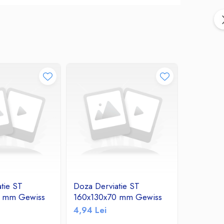
tie ST
Doza Derviatie ST
Doza Der
0 mm Gewiss
160x130x70 mm Gewiss
118x96x
4,94 Lei
2,49 Lei