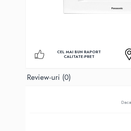
Accesorii TV
Telecomenzi
Altele
Aparate de gatit cu aburi
Auto, Moto & RCA
Electronice Auto
CEL MAI BUN RAPORT
Accesorii Statii Radio
CALITATE-PRET
Reparatii si echipamente auto
Echipamente pentru atelier
Review-uri
(0)
Scule Auto
Baterii Si Acumulatori
Acumulatori
Daca 
Baterii
Baterii pentru Aparate Auditive
Incarcatoare Baterii