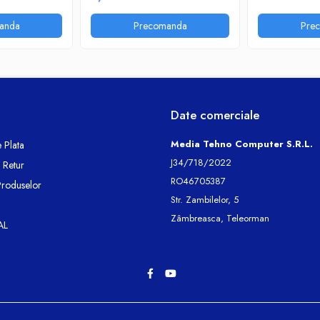
anda
Precomanda
Pre
Date comerciale
Media Tehno Computer S.R.L.
 Plata
J34/718/2022
e Retur
RO46705387
Produselor
Str. Zambilelor, 5
Zâmbreasca, Teleorman
AL