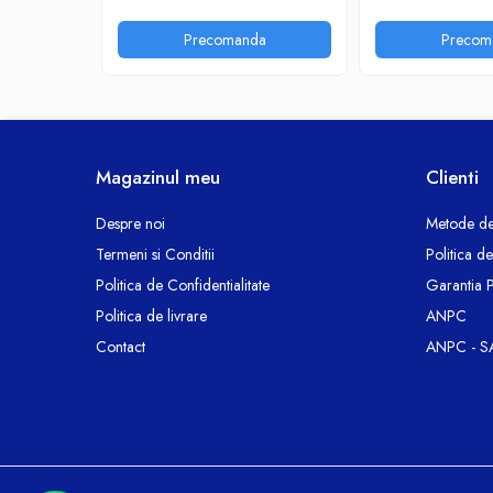
Ceasuri decorative
Precomanda
Precom
Componente si Accesorii Sisteme
si Panouri Fotovoltaice Solare
Decoratiuni, ornamente si articole
Craciun
Instalatii de Craciun
Magazinul meu
Clienti
Feronerie si Accesorii
Despre noi
Metode de
Suruburi, dibluri si accesorii uz general
Termeni si Conditii
Politica d
Iluminat
Politica de Confidentialitate
Garantia 
Becuri
Politica de livrare
ANPC
Becuri LED
Contact
ANPC - S
Corpuri Iluminat interior
Lanterne
Proiectoare LED
Scule Electrice si Unelte
Pistoale de Lipit