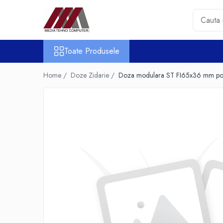
Toate Produsele
Toate Produsele
Accesorii PC & Software
HUB-uri USB
Home /
Doze Zidarie /
Doza modulara ST FI65x36 mm por
Periferice
Boxe PC
Card Reader
Casti & Microfoane
Mouse
Tastaturi
Unitati Optice Externe
Webcam
Software
Surse
Accesorii Streaming