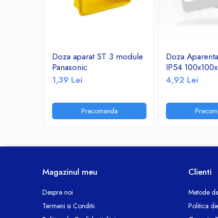
Ceasuri decorative
Componente si Accesorii Sisteme
si Panouri Fotovoltaice Solare
Decoratiuni, ornamente si articole
Doza aparat ST 3 module
Doza Aparenta
Craciun
Panasonic
IP54 100x100
Instalatii de Craciun
1,39 Lei
4,92 Lei
Feronerie si Accesorii
Suruburi, dibluri si accesorii uz general
Precomanda
Precom
Iluminat
Becuri
Becuri LED
Corpuri Iluminat interior
Lanterne
Magazinul meu
Clienti
Proiectoare LED
Scule Electrice si Unelte
Despre noi
Metode de
Termeni si Conditii
Politica d
Pistoale de Lipit