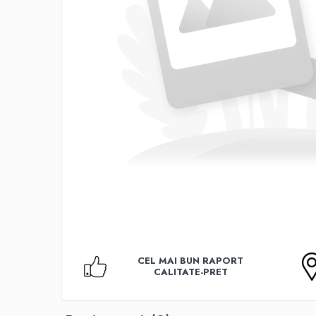
Accesorii TV
Telecomenzi
Altele
Aparate de gatit cu aburi
Auto, Moto & RCA
Electronice Auto
Accesorii Statii Radio
Reparatii si echipamente auto
Echipamente pentru atelier
Scule Auto
Baterii Si Acumulatori
Acumulatori
Baterii
CEL MAI BUN RAPORT
Baterii pentru Aparate Auditive
CALITATE-PRET
Incarcatoare Baterii