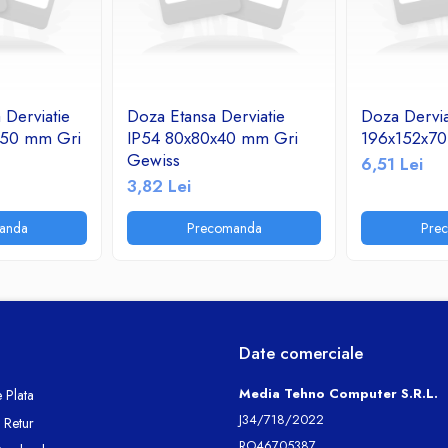
 Derviatie
Doza Etansa Derviatie
Doza Dervia
x50 mm Gri
IP54 80x80x40 mm Gri
196x152x7
Gewiss
6,51 Lei
3,82 Lei
anda
Precomanda
Pre
Date comerciale
Media Tehno Computer S.R.L.
 Plata
J34/718/2022
e Retur
RO46705387