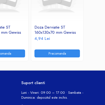
tie ST
Doza Derviatie ST
Doza Der
0 mm Gewiss
160x130x70 mm Gewiss
118x96x
4,94 Lei
2,49 Lei
comanda
Precomanda
P
Suport clienti
Luni - Vineri: 09:00 – 17:00 • Sambata -
Duminica: depozitul este inchis.