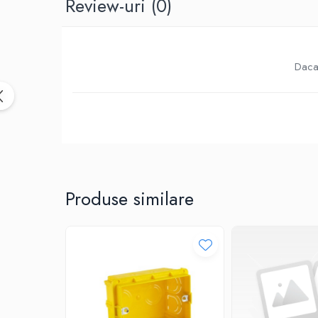
Review-uri
(0)
Birotica & Papetarie
Accesorii Birou
Distrugatoare documente si
accesorii
Daca 
Laminatoare
Canal cablu cu adeziv
Canal Cablu fara adeziv
Casa, Gradina si Bricolaj
Articole antidaunatori gradina
Bannere si ghirlande luminoase
decorative
Produse similare
Brichete
Casa Inteligenta
Intrerupatoare digitale
Panouri intrerupatoare si prize smart
Prize Smart
Telecomenzi intrerupatoare digitale