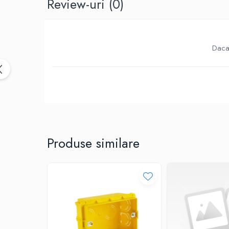
Review-uri
(0)
Birotica & Papetarie
Accesorii Birou
Distrugatoare documente si
accesorii
Daca 
Laminatoare
Canal cablu cu adeziv
Canal Cablu fara adeziv
Casa, Gradina si Bricolaj
Articole antidaunatori gradina
Bannere si ghirlande luminoase
decorative
Produse similare
Brichete
Casa Inteligenta
Intrerupatoare digitale
Panouri intrerupatoare si prize smart
Prize Smart
Telecomenzi intrerupatoare digitale