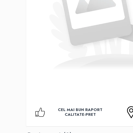
Accesorii TV
Telecomenzi
Altele
Aparate de gatit cu aburi
Auto, Moto & RCA
Electronice Auto
Accesorii Statii Radio
Reparatii si echipamente auto
Echipamente pentru atelier
Scule Auto
Baterii Si Acumulatori
Acumulatori
Baterii
CEL MAI BUN RAPORT
Baterii pentru Aparate Auditive
CALITATE-PRET
Incarcatoare Baterii