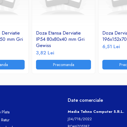
 Derviatie
Doza Etansa Derviatie
Doza Dervia
x50 mm Gri
IP54 80x80x40 mm Gri
196x152x7
Gewiss
6,51 Lei
3,82 Lei
anda
Precomanda
Pre
Date comerciale
Media Tehno Computer S.R.L.
 Plata
J34/718/2022
e Retur
RO46705387