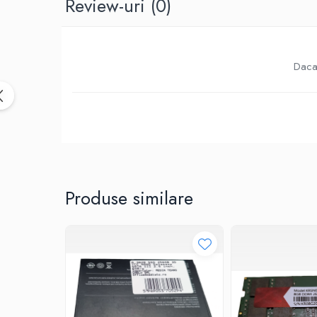
Review-uri
(0)
Birotica & Papetarie
Accesorii Birou
Distrugatoare documente si
accesorii
Daca 
Laminatoare
Canal cablu cu adeziv
Canal Cablu fara adeziv
Casa, Gradina si Bricolaj
Articole antidaunatori gradina
Bannere si ghirlande luminoase
decorative
Produse similare
Brichete
Casa Inteligenta
Intrerupatoare digitale
Panouri intrerupatoare si prize smart
Prize Smart
Telecomenzi intrerupatoare digitale