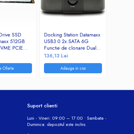
 Drive SSD
Docking Station Datamaxx
Adaptor 
amaxx 512GB
USB3.0 2x SATA 6G
Nvme Sat
NVME PCIE
Functie de clonare Dual
Usb-C 3.
0Mb/s
HDD Negru
136,13 Lei
101,64 L
Mb/s write
e Oferta
Adauga in cos
A
Suport clienti
Luni - Vineri: 09:00 – 17:00 • Sambata -
Duminica: depozitul este inchis.