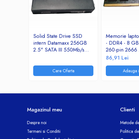
Ceasuri decorative
Componente si Accesorii Sisteme
si Panouri Fotovoltaice Solare
Decoratiuni, ornamente si articole
Solid State Drive SSD
Memorie lapt
Craciun
intern Datamaxx 256GB
- DDR4 - 8 G
Instalatii de Craciun
2.5" SATA III 550Mb/s
260-pin 2666
Feronerie si Accesorii
read/450 Mb/s write
SODIMM 1.2V
86,91 Lei
Suruburi, dibluri si accesorii uz general
Cere Oferta
Adauga i
Iluminat
Becuri
Becuri LED
Corpuri Iluminat interior
Lanterne
Magazinul meu
Clienti
Proiectoare LED
Scule Electrice si Unelte
Despre noi
Metode de
Termeni si Conditii
Politica d
Pistoale de Lipit