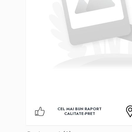
Accesorii TV
Telecomenzi
Altele
Aparate de gatit cu aburi
Auto, Moto & RCA
Electronice Auto
Accesorii Statii Radio
Reparatii si echipamente auto
Echipamente pentru atelier
Scule Auto
Baterii Si Acumulatori
Acumulatori
Baterii
CEL MAI BUN RAPORT
Baterii pentru Aparate Auditive
CALITATE-PRET
Incarcatoare Baterii