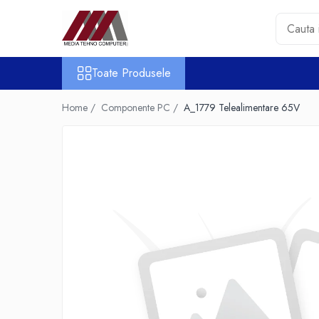
Toate Produsele
Toate Produsele
Accesorii PC & Software
HUB-uri USB
Home /
Componente PC /
A_1779 Telealimentare 65V
Periferice
Boxe PC
Card Reader
Casti & Microfoane
Mouse
Tastaturi
Unitati Optice Externe
Webcam
Software
Surse
Accesorii Streaming