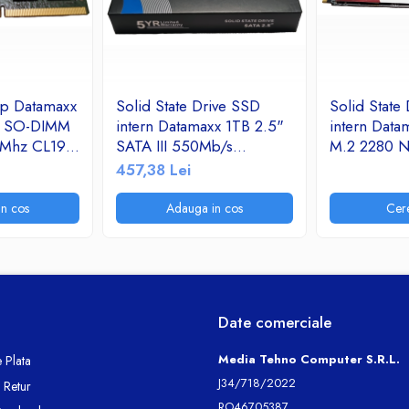
op Datamaxx
Solid State Drive SSD
Solid State
B SO-DIMM
intern Datamaxx 1TB 2.5"
intern Dat
 Mhz CL19
SATA III 550Mb/s
M.2 2280 
read/500 Mb/s write
3.0*4 239
457,38 Lei
read/1925 
n cos
Adauga in cos
Cer
Date comerciale
Media Tehno Computer S.R.L.
 Plata
J34/718/2022
e Retur
RO46705387