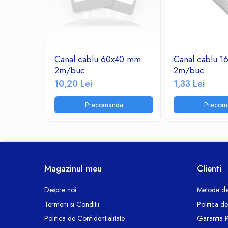
Ceasuri decorative
Componente si Accesorii Sisteme
si Panouri Fotovoltaice Solare
Decoratiuni, ornamente si articole
Canal cablu 60x40 mm
Canal cablu 
Craciun
2m/buc
2m/buc
Instalatii de Craciun
10,20 Lei
1,33 Lei
Feronerie si Accesorii
Precomanda
Precom
Suruburi, dibluri si accesorii uz general
Iluminat
Becuri
Becuri LED
Corpuri Iluminat interior
Magazinul meu
Clienti
Lanterne
Proiectoare LED
Despre noi
Metode de
Scule Electrice si Unelte
Termeni si Conditii
Politica d
Pistoale de Lipit
Politica de Confidentialitate
Garantia 