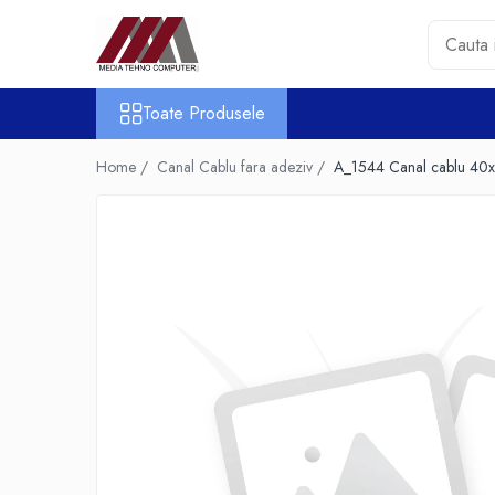
Toate Produsele
Toate Produsele
Accesorii PC & Software
HUB-uri USB
Home /
Canal Cablu fara adeziv /
A_1544 Canal cablu 4
Periferice
Boxe PC
Card Reader
Casti & Microfoane
Mouse
Tastaturi
Unitati Optice Externe
Webcam
Software
Surse
Accesorii Streaming