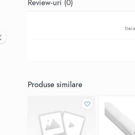
Review-uri
(0)
Birotica & Papetarie
Accesorii Birou
Distrugatoare documente si
accesorii
Daca 
Laminatoare
Canal cablu cu adeziv
Canal Cablu fara adeziv
Casa, Gradina si Bricolaj
Articole antidaunatori gradina
Bannere si ghirlande luminoase
decorative
Produse similare
Brichete
Casa Inteligenta
Intrerupatoare digitale
Panouri intrerupatoare si prize smart
Prize Smart
Telecomenzi intrerupatoare digitale