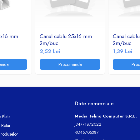
16x16 mm
Canal cablu 25x16 mm
Canal cabl
2m/buc
2m/buc
2,52 Lei
1,39 Lei
anda
Precomanda
Pre
Date comerciale
Media Tehno Computer S.R.L.
 Plata
J34/718/2022
e Retur
RO46705387
Produselor