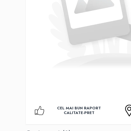
Accesorii TV
Telecomenzi
Altele
Aparate de gatit cu aburi
Auto, Moto & RCA
Electronice Auto
Accesorii Statii Radio
Reparatii si echipamente auto
Echipamente pentru atelier
Scule Auto
Baterii Si Acumulatori
Acumulatori
Baterii
CEL MAI BUN RAPORT
Baterii pentru Aparate Auditive
CALITATE-PRET
Incarcatoare Baterii