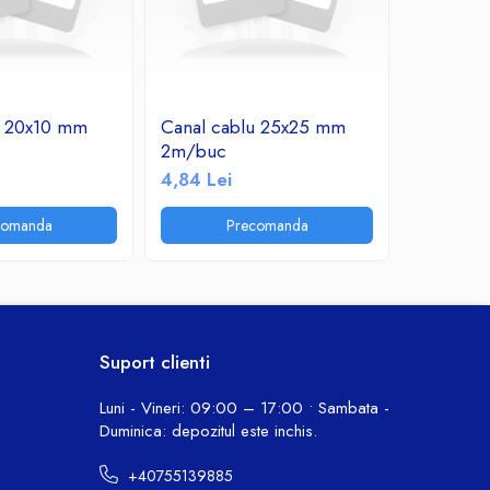
u 20x10 mm
Canal cablu 25x25 mm
Canal ca
2m/buc
2m/buc
4,84 Lei
2,54 Lei
comanda
Precomanda
P
Suport clienti
Luni - Vineri: 09:00 – 17:00 • Sambata -
Duminica: depozitul este inchis.
+40755139885