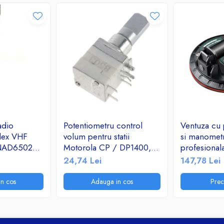
adio
Potentiometru control
Ventuza cu
flex VHF
volum pentru statii
si manomet
 NAD6502
Motorola CP / DP1400,
profesional
0 CP150
1880619Z06
pentru ridic
24,74 Lei
147,78 Lei
XLS PR400
materialel
0 EX500
120Kg
n cos
Adauga in cos
Pre
XLS GP380