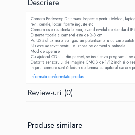
Descriere
Birotica & Papetarie
Accesorii Birou
Distrugatoare documente si
Camera Endoscop Datamaxx Inspectie pentru telefon, laptop
accesorii
tevi, canale, locuri foarte inguste etc.
Camera este rezistenta la apa, avand nivelul de standard IP67
Laminatoare
Distanta focala a camerei este de 3-8 cm.
Pe USB-ul camerei veti gasi un potentiometru cu care puteti re
Canal cablu cu adeziv
Nu este adecvat pentru utilizarea pe oameni si animale!
Canal Cablu fara adeziv
Mod de operare:
Cu ajutorul CD-ului din pachet, se instaleaza programul pe ca
Casa, Gradina si Bricolaj
Datorita senzorului de imagine CMOS de 1/12 inch si o rezol
Articole antidaunatori gradina
In jurul camere sunt 6 leduri de lumina cu ajutorul carora put
Bannere si ghirlande luminoase
Informatii conformitate produs
decorative
Review-uri
(0)
Brichete
Casa Inteligenta
Intrerupatoare digitale
Panouri intrerupatoare si prize smart
Produse similare
Prize Smart
Telecomenzi intrerupatoare digitale