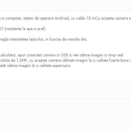
 si computer, sistem de operare Android, cu cablu 15 mCu aceasta camera se
 (rezistenta la apa si praf).
gla intensitatea ledurilor, in functie de nevoile dvs.
lculator, apoi conectati camera in USB si veti obtine imagini in timp real.
utie de 1,3MP, cu aceasta camera obtineti imagini la o calitate foarte buna in
eti obtine imagini la o calitate superioara.