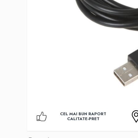
Accesorii TV
Telecomenzi
Altele
Aparate de gatit cu aburi
Auto, Moto & RCA
Electronice Auto
Accesorii Statii Radio
Reparatii si echipamente auto
Echipamente pentru atelier
Scule Auto
Baterii Si Acumulatori
Acumulatori
Baterii
CEL MAI BUN RAPORT
Baterii pentru Aparate Auditive
CALITATE-PRET
Incarcatoare Baterii