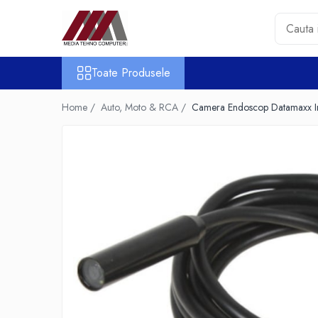
Toate Produsele
Toate Produsele
Accesorii PC & Software
HUB-uri USB
Home /
Auto, Moto & RCA /
Camera Endoscop Datamaxx Insp
Periferice
Boxe PC
Card Reader
Casti & Microfoane
Mouse
Tastaturi
Unitati Optice Externe
Webcam
Software
Surse
Accesorii Streaming