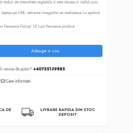
leduri de intensitate reglabila si este situata in varful unui
laptop pe USB, salvarea imaginilor se realizeaza cu ajutorul
ni Persoane Fizice/ 12 Luni Persoane juridice
Adauga in cos
Ai nevoie de ajutor?
+40755139885
Cere informatii
CA DE
LIVRARE RAPIDA DIN STOC
DEPOSIT