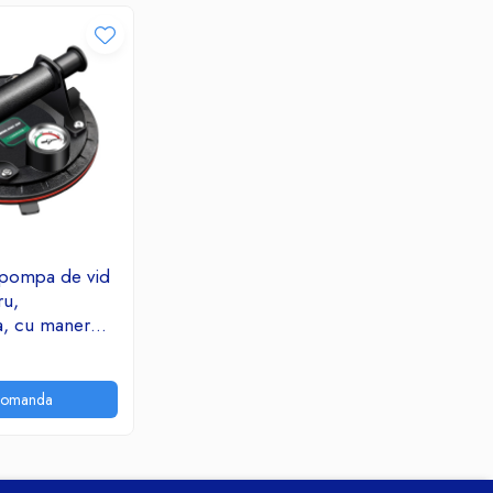
 pompa de vid
ru,
a, cu maner
area
or grele 200mm
comanda